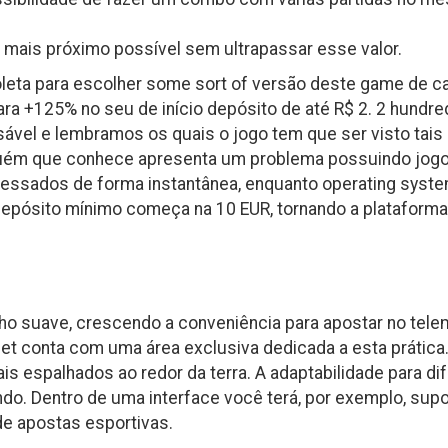
 mais próximo possível sem ultrapassar esse valor.
oleta para escolher some sort of versão deste game de c
a +125% no seu de início depósito de até R$ 2. 2 hundre
ável e lembramos os quais o jogo tem que ser visto tai
guém que conhece apresenta um problema possuindo jogos 
cessados de forma instantânea, enquanto operating syste
epósito mínimo começa na 10 EUR, tornando a plataforma
o suave, crescendo a conveniência para apostar no telem
et conta com uma área exclusiva dedicada a esta prática
s espalhados ao redor da terra. A adaptabilidade para dif
do. Dentro de uma interface você terá, por exemplo, supo
de apostas esportivas.