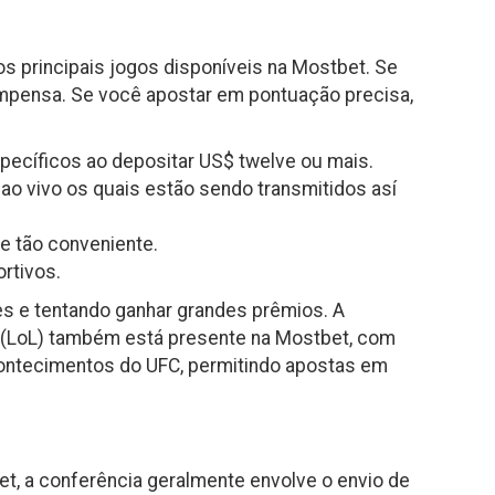
s principais jogos disponíveis na Mostbet. Se
ompensa. Se você apostar em pontuação precisa,
pecíficos ao depositar US$ twelve ou mais.
o vivo os quais estão sendo transmitidos así
e tão conveniente.
rtivos.
s e tentando ganhar grandes prêmios. A
s (LoL) também está presente na Mostbet, com
acontecimentos do UFC, permitindo apostas em
et, a conferência geralmente envolve o envio de