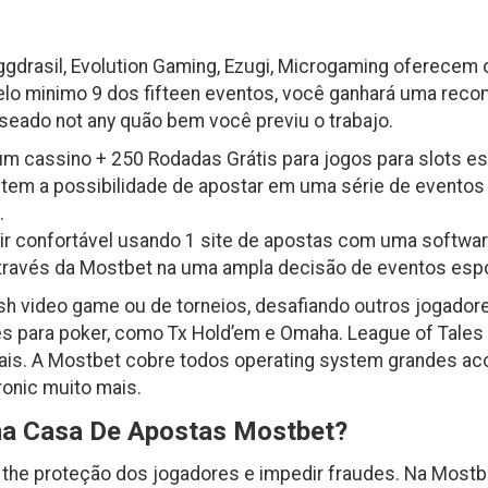
p
rasil, Evolution Gaming, Ezugi, Microgaming oferecem o
pelo minimo 9 dos fifteen eventos, você ganhará uma rec
seado not any quão bem você previu o trabajo.
 cassino + 250 Rodadas Grátis para jogos para slots es
em a possibilidade de apostar em uma série de eventos a
.
r confortável usando 1 site de apostas com uma softwar
través da Mostbet na uma ampla decisão de eventos espo
h video game ou de torneios, desafiando outros jogadore
s para poker, como Tx Hold’em e Omaha. League of Tale
diais. A Mostbet cobre todos operating system grandes 
ronic muito mais.
ma Casa De Apostas Mostbet?
r the proteção dos jogadores e impedir fraudes. Na Mostb