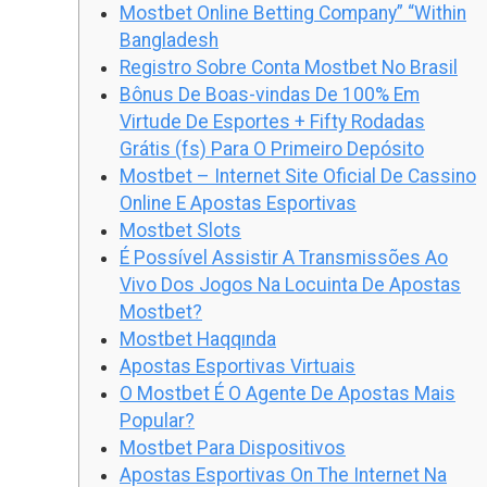
Mostbet Online Betting Company” “Within
Bangladesh
Registro Sobre Conta Mostbet No Brasil
Bônus De Boas-vindas De 100% Em
Virtude De Esportes + Fifty Rodadas
Grátis (fs) Para O Primeiro Depósito
Mostbet – Internet Site Oficial De Cassino
Online E Apostas Esportivas
Mostbet Slots
É Possível Assistir A Transmissões Ao
Vivo Dos Jogos Na Locuinta De Apostas
Mostbet?
Mostbet Haqqında
Apostas Esportivas Virtuais
O Mostbet É O Agente De Apostas Mais
Popular?
Mostbet Para Dispositivos
Apostas Esportivas On The Internet Na