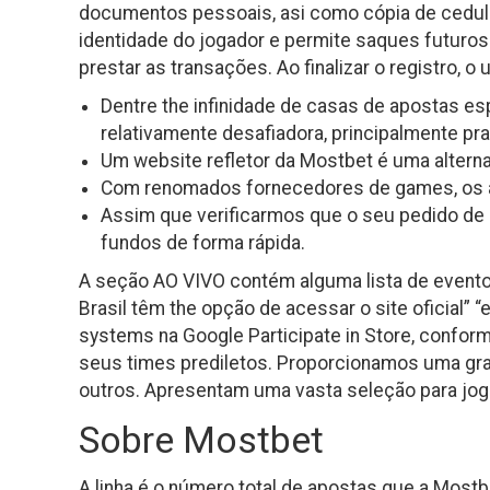
documentos pessoais, asi como cópia de cedula
identidade do jogador e permite saques futuros
prestar as transações. Ao finalizar o registro, 
Dentre the infinidade de casas de apostas e
relativamente desafiadora, principalmente pra
Um website refletor da Mostbet é uma alterna
Com renomados fornecedores de games, os ap
Assim que verificarmos que o seu pedido de 
fundos de forma rápida.
A seção AO VIVO contém alguma lista de eventos
Brasil têm the opção de acessar o site oficial” “
systems na Google Participate in Store, confor
seus times prediletos. Proporcionamos uma gran
outros. Apresentam uma vasta seleção para jogo
Sobre Mostbet
A linha é o número total de apostas que a Mostbe