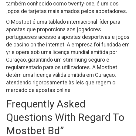
também conhecido como twenty-one, é um dos
jogos de tarjetas mais amados pelos apostadores.
O Mostbet é uma tablado internacional líder para
apostas que proporciona aos jogadores
portugueses acesso a apostas desportivas e jogos
de casino on the internet. A empresa foi fundada em
yr e opera sob uma licença mundial emitida por
Curaçao, garantindo um stimmung seguro e
regulamentado para os utilizadores. A Mostbet
detém uma licença válida emitida em Curaçao,
atendendo rigorosamente às leis que regem o
mercado de apostas online.
Frequently Asked
Questions With Regard To
Mostbet Bd”