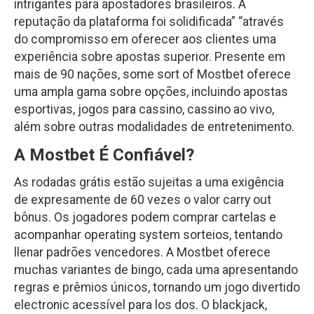
intrigantes para apostadores brasileiros. A
reputação da plataforma foi solidificada” “através
do compromisso em oferecer aos clientes uma
experiência sobre apostas superior. Presente em
mais de 90 nações, some sort of Mostbet oferece
uma ampla gama sobre opções, incluindo apostas
esportivas, jogos para cassino, cassino ao vivo,
além sobre outras modalidades de entretenimento.
A Mostbet É Confiável?
As rodadas grátis estão sujeitas a uma exigência
de expresamente de 60 vezes o valor carry out
bônus. Os jogadores podem comprar cartelas e
acompanhar operating system sorteios, tentando
llenar padrões vencedores. A Mostbet oferece
muchas variantes de bingo, cada uma apresentando
regras e prêmios únicos, tornando um jogo divertido
electronic acessível para los dos. O blackjack,