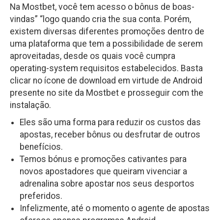
Na Mostbet, você tem acesso o bônus de boas-
vindas” “logo quando cria the sua conta. Porém,
existem diversas diferentes promoções dentro de
uma plataforma que tem a possibilidade de serem
aproveitadas, desde os quais você cumpra
operating-system requisitos estabelecidos. Basta
clicar no ícone de download em virtude de Android
presente no site da Mostbet e prosseguir com the
instalação.
Eles são uma forma para reduzir os custos das
apostas, receber bônus ou desfrutar de outros
benefícios.
Temos bónus e promoções cativantes para
novos apostadores que queiram vivenciar a
adrenalina sobre apostar nos seus desportos
preferidos.
Infelizmente, até o momento o agente de apostas