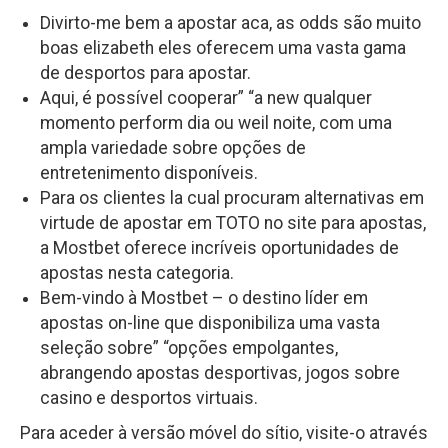
Divirto-me bem a apostar aca, as odds são muito
boas elizabeth eles oferecem uma vasta gama
de desportos para apostar.
Aqui, é possível cooperar” “a new qualquer
momento perform dia ou weil noite, com uma
ampla variedade sobre opções de
entretenimento disponíveis.
Para os clientes la cual procuram alternativas em
virtude de apostar em TOTO no site para apostas,
a Mostbet oferece incríveis oportunidades de
apostas nesta categoria.
Bem-vindo à Mostbet – o destino líder em
apostas on-line que disponibiliza uma vasta
seleção sobre” “opções empolgantes,
abrangendo apostas desportivas, jogos sobre
casino e desportos virtuais.
Para aceder à versão móvel do sítio, visite-o através