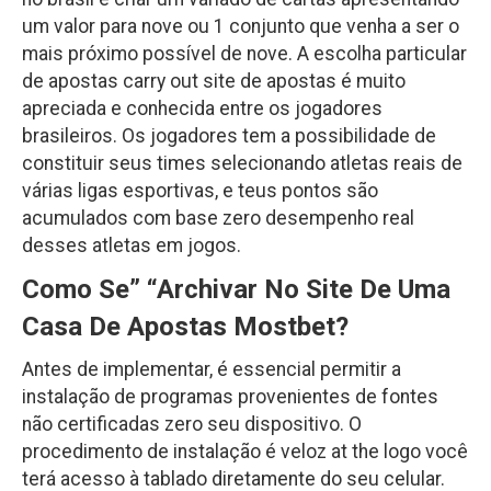
um valor para nove ou 1 conjunto que venha a ser o
mais próximo possível de nove. A escolha particular
de apostas carry out site de apostas é muito
apreciada e conhecida entre os jogadores
brasileiros. Os jogadores tem a possibilidade de
constituir seus times selecionando atletas reais de
várias ligas esportivas, e teus pontos são
acumulados com base zero desempenho real
desses atletas em jogos.
Como Se” “Archivar No Site De Uma
Casa De Apostas Mostbet?
Antes de implementar, é essencial permitir a
instalação de programas provenientes de fontes
não certificadas zero seu dispositivo. O
procedimento de instalação é veloz at the logo você
terá acesso à tablado diretamente do seu celular.