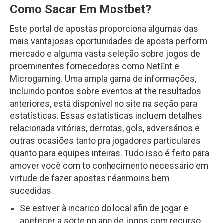
Como Sacar Em Mostbet?
Este portal de apostas proporciona algumas das
mais vantajosas oportunidades de aposta perform
mercado e alguma vasta seleção sobre jogos de
proeminentes fornecedores como NetEnt e
Microgaming. Uma ampla gama de informações,
incluindo pontos sobre eventos at the resultados
anteriores, está disponível no site na seção para
estatísticas. Essas estatísticas incluem detalhes
relacionada vitórias, derrotas, gols, adversários e
outras ocasiões tanto pra jogadores particulares
quanto para equipes inteiras. Tudo isso é feito para
amover você com to conhecimento necessário em
virtude de fazer apostas néanmoins bem
sucedidas.
Se estiver à incarico do local afin de jogar e
apetecer a sorte no ano de jogos com recurso