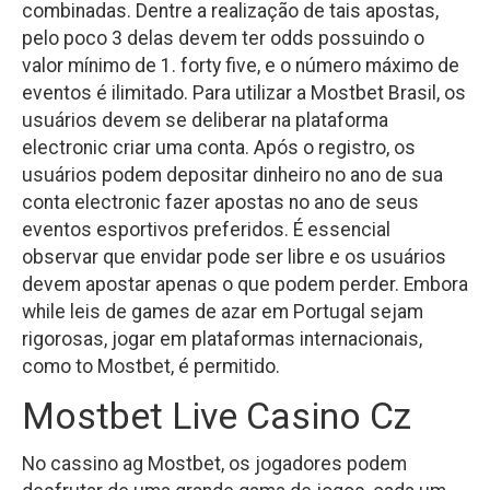
combinadas. Dentre a realização de tais apostas,
pelo poco 3 delas devem ter odds possuindo o
valor mínimo de 1. forty five, e o número máximo de
eventos é ilimitado. Para utilizar a Mostbet Brasil, os
usuários devem se deliberar na plataforma
electronic criar uma conta. Após o registro, os
usuários podem depositar dinheiro no ano de sua
conta electronic fazer apostas no ano de seus
eventos esportivos preferidos. É essencial
observar que envidar pode ser libre e os usuários
devem apostar apenas o que podem perder. Embora
while leis de games de azar em Portugal sejam
rigorosas, jogar em plataformas internacionais,
como to Mostbet, é permitido.
Mostbet Live Casino Cz
No cassino ag Mostbet, os jogadores podem