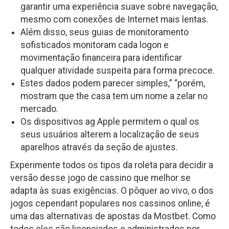
garantir uma experiência suave sobre navegação,
mesmo com conexões de Internet mais lentas.
Além disso, seus guias de monitoramento
sofisticados monitoram cada logon e
movimentação financeira para identificar
qualquer atividade suspeita para forma precoce.
Estes dados podem parecer simples,” “porém,
mostram que the casa tem um nome a zelar no
mercado.
Os dispositivos ag Apple permitem o qual os
seus usuários alterem a localização de seus
aparelhos através da seção de ajustes.
Experimente todos os tipos da roleta para decidir a
versão desse jogo de cassino que melhor se
adapta às suas exigências. O pôquer ao vivo, o dos
jogos cependant populares nos cassinos online, é
uma das alternativas de apostas da Mostbet. Como
todos eles são licenciados e administrados por