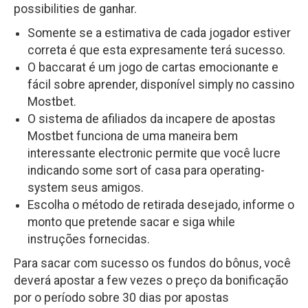
possibilities de ganhar.
Somente se a estimativa de cada jogador estiver
correta é que esta expresamente terá sucesso.
O baccarat é um jogo de cartas emocionante e
fácil sobre aprender, disponível simply no cassino
Mostbet.
O sistema de afiliados da incapere de apostas
Mostbet funciona de uma maneira bem
interessante electronic permite que você lucre
indicando some sort of casa para operating-
system seus amigos.
Escolha o método de retirada desejado, informe o
monto que pretende sacar e siga while
instruções fornecidas.
Para sacar com sucesso os fundos do bônus, você
deverá apostar a few vezes o preço da bonificação
por o período sobre 30 dias por apostas