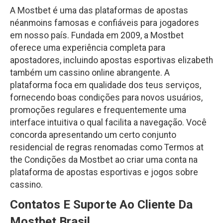
A Mostbet é uma das plataformas de apostas
néanmoins famosas e confiáveis para jogadores
em nosso país. Fundada em 2009, a Mostbet
oferece uma experiência completa para
apostadores, incluindo apostas esportivas elizabeth
também um cassino online abrangente. A
plataforma foca em qualidade dos teus serviços,
fornecendo boas condições para novos usuários,
promoções regulares e frequentemente uma
interface intuitiva o qual facilita a navegação. Você
concorda apresentando um certo conjunto
residencial de regras renomadas como Termos at
the Condições da Mostbet ao criar uma conta na
plataforma de apostas esportivas e jogos sobre
cassino.
Contatos E Suporte Ao Cliente Da
Mostbet Brasil