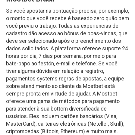
Se você apostar na pontuação precisa, por exemplo,
o monto que você recebe é baseado zero quão bem
você previu o trabajo. Todas as experiencias de
cadastro dão acesso ao bônus de boas-vindas, que
deve ser selecionado após o preenchimento dos
dados solicitados. A plataforma oferece suporte 24
horas por dia, 7 dias por semana, por meio para
bate-papo ao festón, e-mail e telefone. Se você
tiver alguma dúvida em relação à registro,
pagamentos systems regras de apostas, a equipe
sobre atendimento ao cliente da Mostbet está
sempre pronta em virtude de ajudar. A Mostbet
oferece uma gama de métodos para pagamento
para atender à sua bottom diversificada de
usuários. Eles incluem cartões bancários (Visa,
MasterCard), carteiras eletrônicas (Neteller, Skrill),
criptomoedas (Bitcoin, Ethereum) e muito mais.