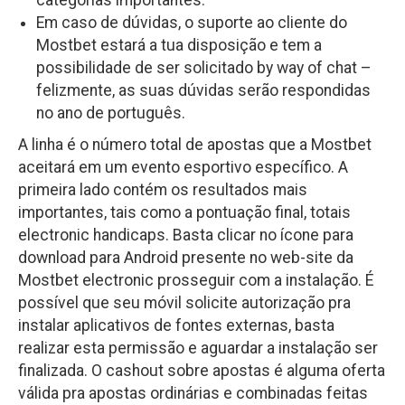
Em caso de dúvidas, o suporte ao cliente do
Mostbet estará a tua disposição e tem a
possibilidade de ser solicitado by way of chat –
felizmente, as suas dúvidas serão respondidas
no ano de português.
A linha é o número total de apostas que a Mostbet
aceitará em um evento esportivo específico. A
primeira lado contém os resultados mais
importantes, tais como a pontuação final, totais
electronic handicaps. Basta clicar no ícone para
download para Android presente no web-site da
Mostbet electronic prosseguir com a instalação. É
possível que seu móvil solicite autorização pra
instalar aplicativos de fontes externas, basta
realizar esta permissão e aguardar a instalação ser
finalizada. O cashout sobre apostas é alguma oferta
válida pra apostas ordinárias e combinadas feitas