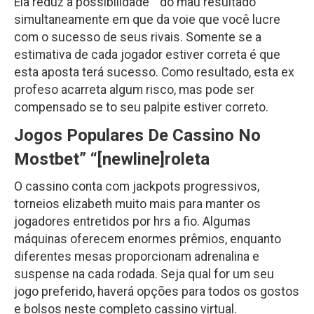
Ela reduz a possibilidade” “do mau resultado
simultaneamente em que da voie que você lucre
com o sucesso de seus rivais. Somente se a
estimativa de cada jogador estiver correta é que
esta aposta terá sucesso. Como resultado, esta ex
profeso acarreta algum risco, mas pode ser
compensado se to seu palpite estiver correto.
Jogos Populares De Cassino No
Mostbet” “[newline]roleta
O cassino conta com jackpots progressivos,
torneios elizabeth muito mais para manter os
jogadores entretidos por hrs a fio. Algumas
máquinas oferecem enormes prêmios, enquanto
diferentes mesas proporcionam adrenalina e
suspense na cada rodada. Seja qual for um seu
jogo preferido, haverá opções para todos os gostos
e bolsos neste completo cassino virtual.