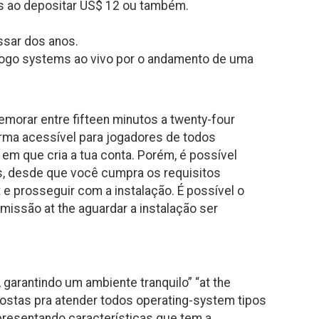
s ao depositar US$ 12 ou também.
ssar dos anos.
-jogo systems ao vivo por o andamento de uma
orar entre fifteen minutos a twenty-four
rma acessível para jogadores de todos
m que cria a tua conta. Porém, é possível
s, desde que você cumpra os requisitos
e prosseguir com a instalação. É possível o
rmissão at the aguardar a instalação ser
garantindo um ambiente tranquilo” “at the
stas pra atender todos operating-system tipos
presentando características que tem a