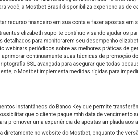
 você, a Mostbet Brasil disponibiliza experiencias de ca
tar recurso financeiro em sua conta e fazer apostas em 
traentes elizabeth suporte contínuo visando ajudar os pa
os detalhados para monitorarem seu desempenho elizabet
nic webinars periódicos sobre as melhores práticas de ge
m aprimorar continuamente suas técnicas de promoção do
riptografia SSL avançada para asegurar que todas becau
ente, o Mostbet implementa medidas rígidas para impedir
amentos instantâneos do Banco Key que permite transfer
ssibilitar que o cliente pague mhh data de vencimento se
 para promover uma experiência de apostas ampliada aos 
a diretamente no website do Mostbet, enquanto the versão