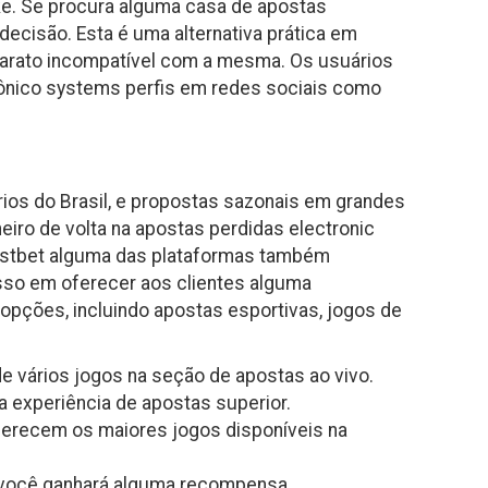
ike. Se procura alguma casa de apostas
 decisão. Esta é uma alternativa prática em
 aparato incompatível com a mesma. Os usuários
trônico systems perfis em redes sociais como
os do Brasil, e propostas sazonais em grandes
iro de volta na apostas perdidas electronic
Mostbet alguma das plataformas também
isso em oferecer aos clientes alguma
opções, incluindo apostas esportivas, jogos de
 vários jogos na seção de apostas ao vivo.
 experiência de apostas superior.
ferecem os maiores jogos disponíveis na
, você ganhará alguma recompensa.