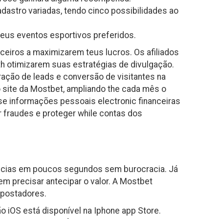
dastro variadas, tendo cinco possibilidades ao
seus eventos esportivos preferidos.
rceiros a maximizarem teus lucros. Os afiliados
h otimizarem suas estratégias de divulgação.
ração de leads e conversão de visitantes na
 site da Mostbet, ampliando the cada mês o
se informações pessoais electronic financeiras
 fraudes e proteger while contas dos
ências em poucos segundos sem burocracia. Já
m precisar antecipar o valor. A Mostbet
apostadores.
 iOS está disponível na Iphone app Store.