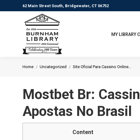
62 Main Street South, Bridgewater, CT 06752
MY LIBRARY 
You are here:
Home
Uncategorized
Site Oficial Para Cassino Online…
Mostbet Br: Cassin
Apostas No Brasil
Content