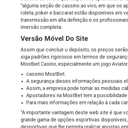
“alguma seção de cassino ao vivo, em que os ap
roleta, poker e baccarat estão disponíveis em v
transmissão em alta definição e os profission
imersão completa.
Versão Móvel Do Site
Assim que concluir u depósito, os preços serão
siga padrões rigorosos em termos de segurança,
Mostbet Casino, especialmente um jogo Aviator
cassino MostBet.
A segurança dieses informações pessoais elec
Assim, a empresa pode tomar as medidas cabív
Apostadores na MostBet tem a possibilidade
Para mais informações em relação à cada cara
“A importante vantagem deste web site é que vo
grande gama de opções esportivas disponíveis, 
desportivas que lhe permita realizar apostas em”