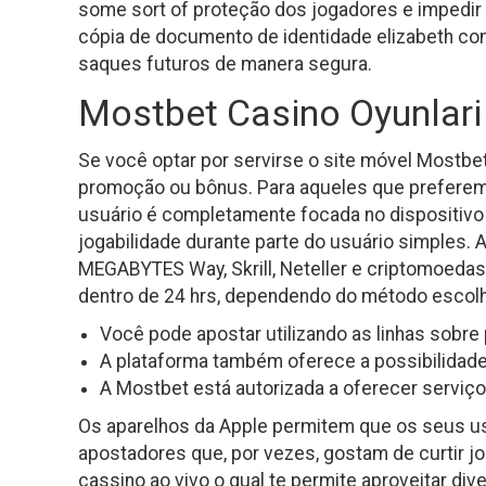
some sort of proteção dos jogadores e impedir
cópia de documento de identidade elizabeth co
saques futuros de manera segura.
Mostbet Casino Oyunlari
Se você optar por servirse o site móvel Mostbe
promoção ou bônus. Para aqueles que preferem nã
usuário é completamente focada no dispositivo 
jogabilidade durante parte do usuário simples
MEGABYTES Way, Skrill, Neteller e criptomoeda
dentro de 24 hrs, dependendo do método escolh
Você pode apostar utilizando as linhas sobre
A plataforma também oferece a possibilidade
A Mostbet está autorizada a oferecer serviç
Os aparelhos da Apple permitem que os seus us
apostadores que, por vezes, gostam de curtir j
cassino ao vivo o qual te permite aproveitar 