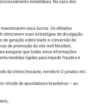
e processamento instantâneo. No caso dos
a maximizarem seus lucros. Os afiliados
h otimizarem suas estratégias de divulgação.
cas de geração sobre leads e conversão de
icas de promoção do site weil Mostbet,
ara asegurar que todas since informações
nta medidas rígidas para impedir fraudes e
 da vitória (nocaute, veredicto 2 jurados etc.
em virtude de apostadores brasileiros — ao
avis,