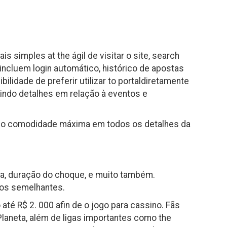
imples at the ágil de visitar o site, search
ncluem login automático, histórico de apostas
lidade de preferir utilizar to portaldiretamente
indo detalhes em relação à eventos e
ndo comodidade máxima em todos os detalhes da
a, duração do choque, e muito também.
ços semelhantes.
é R$ 2. 000 afin de o jogo para cassino. Fãs
aneta, além de ligas importantes como the