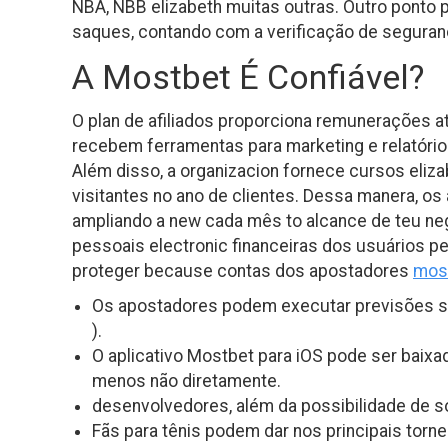
NBA, NBB elizabeth muitas outras. Outro ponto
saques, contando com a verificação de seguran
A Mostbet É Confiável?
O plan de afiliados proporciona remunerações a
recebem ferramentas para marketing e relatóri
Além disso, a organizacion fornece cursos eliz
visitantes no ano de clientes. Dessa manera, o
ampliando a new cada mês to alcance de teu ne
pessoais electronic financeiras dos usuários p
proteger because contas dos apostadores
mos
Os apostadores podem executar previsões sobr
).
O aplicativo Mostbet para iOS pode ser baixad
menos não diretamente.
desenvolvedores, além da possibilidade de s
Fãs para tênis podem dar nos principais torn