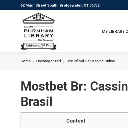
62 Main Street South, Bridgewater, CT 06752
MY LIBRARY 
You are here:
Home
Uncategorized
Site Oficial De Cassino Online…
Mostbet Br: Cassi
Brasil
Content