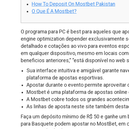
How To Deposit On Mostbet Pakistan
O Que É A Mostbet?
O programa para PC é best para aqueles que apo
engine optimization depender exclusivamente so
detalhado e cotações ao vivo para eventos espor
em qualquer dispositivo, mesmo em locais com 
beneficios anteriores,” “está disponível no web 
Sua interface intuitiva e amigável garante
plataforma de apostas esportivas.
Apostar durante o evento permite aproveitar o
Mostbet é uma plataforma de apostas online
A Mostbet cobre todos os grandes acontecim
As linhas de aposta neste site também desta
Faça um depósito mínimo de R$ 50 e ganhe um b
para Basquete podem apostar no MostBet, em co