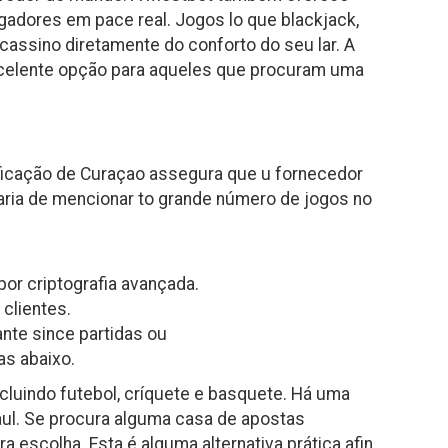
gadores em pace real. Jogos lo que blackjack,
cassino diretamente do conforto do seu lar. A
excelente opção para aqueles que procuram uma
ificação de Curaçao assegura que u fornecedor
aria de mencionar to grande número de jogos no
or criptografia avançada.
clientes.
nte since partidas ou
as abaixo.
luindo futebol, críquete e basquete. Há uma
aul. Se procura alguma casa de apostas
a escolha. Esta é alguma alternativa prática afin