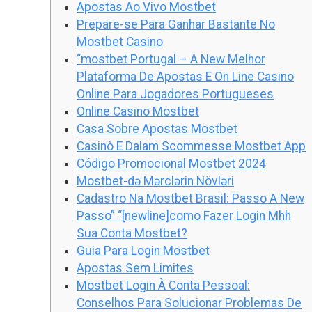
Apostas Ao Vivo Mostbet
Prepare-se Para Ganhar Bastante No
Mostbet Casino
“mostbet Portugal – A New Melhor
Plataforma De Apostas E On Line Casino
Online Para Jogadores Portugueses
Online Casino Mostbet
Casa Sobre Apostas Mostbet
Casinò E Dalam Scommesse Mostbet App
Código Promocional Mostbet 2024
Mostbet-də Mərclərin Növləri
Cadastro Na Mostbet Brasil: Passo A New
Passo” “[newline]como Fazer Login Mhh
Sua Conta Mostbet?
Guia Para Login Mostbet
Apostas Sem Limites
Mostbet Login À Conta Pessoal:
Conselhos Para Solucionar Problemas De