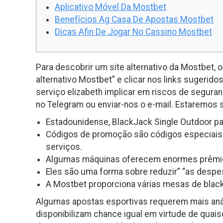
Aplicativo Móvel Da Mostbet
Benefícios Ag Casa De Apostas Mostbet
Dicas Afin De Jogar No Cassino Mostbet
Para descobrir um site alternativo da Mostbet,
alternativo Mostbet” e clicar nos links sugerid
serviço elizabeth implicar em riscos de segura
no Telegram ou enviar-nos o e-mail. Estaremos 
Estadounidense, BlackJack Single Outdoor pat
Códigos de promoção são códigos especiais l
serviços.
Algumas máquinas oferecem enormes prêmios
Eles são uma forma sobre reduzir” “as despe
A Mostbet proporciona várias mesas de black
Algumas apostas esportivas requerem mais análi
disponibilizam chance igual em virtude de quai