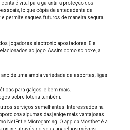
conta é vital para garantir a proteção dos
pessoais, lo que cópia de antecedente de
r e permite saques futuros de maneira segura.
dos jogadores electronic apostadores. Ele
elacionados ao jogo. Assim como no boxe, a
 ano de uma ampla variedade de esportes, ligas
néticas para galgos, e bem mais.
ogos sobre loteria também.
outros serviços semelhantes. Interessados na
proporciona algumas dasjenige mais vantajosas
mo NetEnt e Microgaming. O app da Mostbet é a
 online através de seus aparelhos móveis.