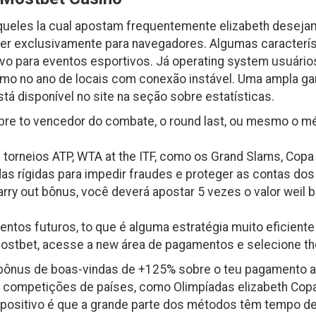
queles la cual apostam frequentemente elizabeth desejam
nder exclusivamente para navegadores. Algumas característ
vo para eventos esportivos. Já operating system usuários
smo no ano de locais com conexão instável. Uma ampla ga
stá disponível no site na seção sobre estatísticas.
re to vencedor do combate, o round last, ou mesmo o mét
 torneios ATP, WTA at the ITF, como os Grand Slams, Copa 
s rígidas para impedir fraudes e proteger as contas dos
y out bônus, você deverá apostar 5 vezes o valor weil bon
ntos futuros, to que é alguma estratégia muito eficient
 Mostbet, acesse a new área de pagamentos e selecione th
ônus de boas-vindas de +125% sobre o teu pagamento até
competições de países, como Olimpíadas elizabeth Copa 
o positivo é que a grande parte dos métodos têm tempo 