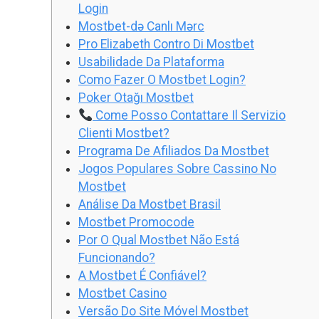
Login
Mostbet-də Canlı Mərc
Pro Elizabeth Contro Di Mostbet
Usabilidade Da Plataforma
Como Fazer O Mostbet Login?
Poker Otağı Mostbet
Come Posso Contattare Il Servizio
Clienti Mostbet?
Programa De Afiliados Da Mostbet
Jogos Populares Sobre Cassino No
Mostbet
Análise Da Mostbet Brasil
Mostbet Promocode
Por O Qual Mostbet Não Está
Funcionando?
A Mostbet É Confiável?
Mostbet Casino
Versão Do Site Móvel Mostbet