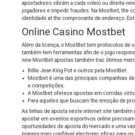
apostadores vibram a cada voleio ou direita ven
jogadores e impedir fraudes. Na Mostbet, the c
identidade at the comprovante de endereço. Est
Online Casino Mostbet
Além da licença, o MostBet tem protocolos de 
também tem ferramentas afin de o jogo respons
new MostBet apostas também traz ótimos merc
Billie Jean King Pot e outros pela MostBet.
Mostbet é uma das principais companhias de 
e competições.
A Mostbet oferece apostas em corridas virtuai
Para aqueles que buscam the emoção de provo
As linhas de aposta neste internet site também
apostar em eventos esportivos online precisam 
oportunidades de aposta do mercado e uma vas
manera mais confiável electronic eficaz para o