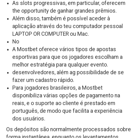
As slots progressivas, em particular, oferecem
the opportunity de ganhar grandes prêmios.
Além disso, também é possível aceder à
aplicação através do teu computador pessoal
LAPTOP OR COMPUTER ou Mac.
No
A Mostbet oferece vários tipos de apostas
esportivas para que os jogadores escolham a
melhor estratégia para qualquer evento.
desenvolvedores, além ag possibilidade de se
fazer um cadastro rápido.
Para jogadores brasileiros, a Mostbet
disponibiliza várias opções de pagamento na
reais, e o suporte ao cliente é prestado em
português, de modo que facilita a experiência
dos usuários.
Os depósitos são normalmente processados sobre
forma instantânea, enquanto os levantamentos