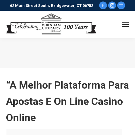
Facebook
Instagr
Webs
62 Main Street South, Bridgewater, CT 06752
page
page
pag
opens
opens
ope
in
in
in
new
new
new
window
window
win
You are here:
“A Melhor Plataforma Para
Apostas E On Line Casino
Online