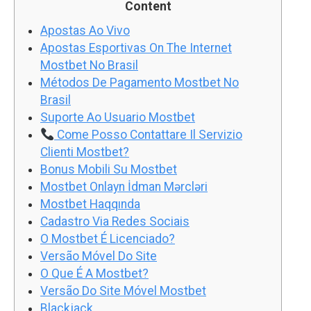
Content
Apostas Ao Vivo
Apostas Esportivas On The Internet
Mostbet No Brasil
Métodos De Pagamento Mostbet No
Brasil
Suporte Ao Usuario Mostbet
Come Posso Contattare Il Servizio
Clienti Mostbet?
Bonus Mobili Su Mostbet
Mostbet Onlayn İdman Mərcləri
Mostbet Haqqında
Cadastro Via Redes Sociais
O Mostbet É Licenciado?
Versão Móvel Do Site
O Que É A Mostbet?
Versão Do Site Móvel Mostbet
Blackjack