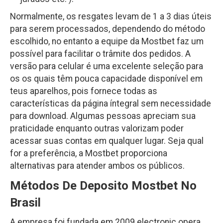
Normalmente, os resgates levam de 1 a 3 dias úteis
para serem processados, dependendo do método
escolhido, no entanto a equipe da Mostbet faz um
possível para facilitar o trâmite dos pedidos. A
versão para celular é uma excelente seleção para
os os quais têm pouca capacidade disponível em
teus aparelhos, pois fornece todas as
características da página íntegral sem necessidade
para download. Algumas pessoas apreciam sua
praticidade enquanto outras valorizam poder
acessar suas contas em qualquer lugar. Seja qual
for a preferência, a Mostbet proporciona
alternativas para atender ambos os públicos.
Métodos De Deposito Mostbet No
Brasil
A empresa foi fundada em 2009 electronic opera