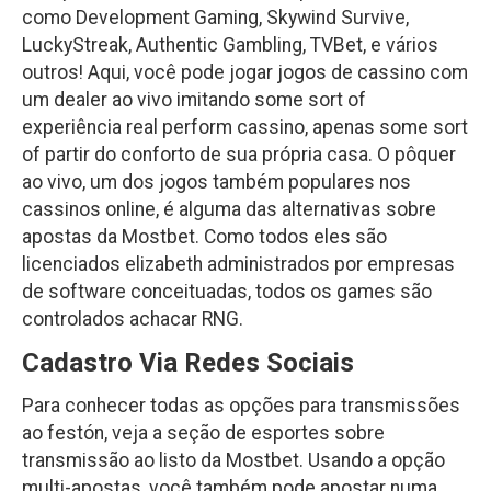
como Development Gaming, Skywind Survive,
LuckyStreak, Authentic Gambling, TVBet, e vários
outros! Aqui, você pode jogar jogos de cassino com
um dealer ao vivo imitando some sort of
experiência real perform cassino, apenas some sort
of partir do conforto de sua própria casa. O pôquer
ao vivo, um dos jogos também populares nos
cassinos online, é alguma das alternativas sobre
apostas da Mostbet. Como todos eles são
licenciados elizabeth administrados por empresas
de software conceituadas, todos os games são
controlados achacar RNG.
Cadastro Via Redes Sociais
Para conhecer todas as opções para transmissões
ao festón, veja a seção de esportes sobre
transmissão ao listo da Mostbet. Usando a opção
multi-apostas, você também pode apostar numa