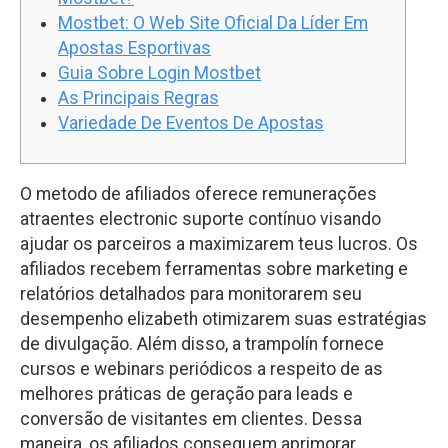
Mostbet: O Web Site Oficial Da Líder Em
Apostas Esportivas
Guia Sobre Login Mostbet
As Principais Regras
Variedade De Eventos De Apostas
O metodo de afiliados oferece remunerações
atraentes electronic suporte contínuo visando
ajudar os parceiros a maximizarem teus lucros. Os
afiliados recebem ferramentas sobre marketing e
relatórios detalhados para monitorarem seu
desempenho elizabeth otimizarem suas estratégias
de divulgação. Além disso, a trampolín fornece
cursos e webinars periódicos a respeito de as
melhores práticas de geração para leads e
conversão de visitantes em clientes. Dessa
maneira, os afiliados conseguem aprimorar