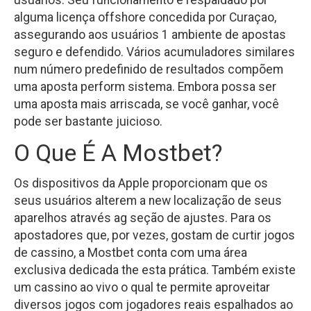
alguma licença offshore concedida por Curaçao,
assegurando aos usuários 1 ambiente de apostas
seguro e defendido. Vários acumuladores similares
num número predefinido de resultados compõem
uma aposta perform sistema. Embora possa ser
uma aposta mais arriscada, se você ganhar, você
pode ser bastante juicioso.
O Que É A Mostbet?
Os dispositivos da Apple proporcionam que os
seus usuários alterem a new localização de seus
aparelhos através ag seção de ajustes. Para os
apostadores que, por vezes, gostam de curtir jogos
de cassino, a Mostbet conta com uma área
exclusiva dedicada the esta prática. Também existe
um cassino ao vivo o qual te permite aproveitar
diversos jogos com jogadores reais espalhados ao