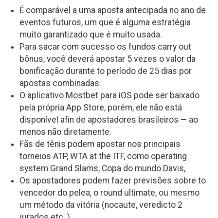
É comparável a uma aposta antecipada no ano de
eventos futuros, um que é alguma estratégia
muito garantizado que é muito usada.
Para sacar com sucesso os fundos carry out
bônus, você deverá apostar 5 vezes o valor da
bonificação durante to período de 25 dias por
apostas combinadas.
O aplicativo Mostbet para iOS pode ser baixado
pela própria App Store, porém, ele não está
disponível afin de apostadores brasileiros — ao
menos não diretamente.
Fãs de tênis podem apostar nos principais
torneios ATP, WTA at the ITF, como operating
system Grand Slams, Copa do mundo Davis,
Os apostadores podem fazer previsões sobre to
vencedor do pelea, o round ultimate, ou mesmo
um método da vitória (nocaute, veredicto 2
jurados etc. ).