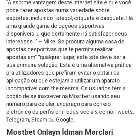
“A enorme vantagem deste internet site é que você
pode fazer apostas numa variedade sobre
esportes, incluindo futebol, críquete e basquete. Há
uma grande gama de opções esportivas
disponíveis, u que certamente irá satisfazer seus
interesses. ” – Mike. Se procura alguma casa de
apostas desportivas que te permita realizar
apostas em” “qualquer lugar, este site deve ser a
sua primeira seleção. Esta é uma alternativa prática
pra utilizadores que prefiram evitar o obtain da
aplicação ou que estejam a utilizar um aparato
incompatível com the mesma. Os usuários têm a
opção de se inscrever na Mostbet usando seu
número para celular, endereço para correio
eletrônico ou perfis em redes sociais como Tweets,
Telegram, Steam ou Google.
Mostbet Onlayn İdman Mərcləri