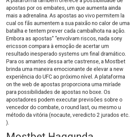
A plataforma também oferece a possibilidade de
apostas por os embates, um que aumenta ainda
mais a adrenalina. As apostas ao vivo permitem la
cual os fãs aumentem a sua paixão no calor de uma
batalha e tentem prever cada cambalhota na ação.
Embora as apostas” “envolvam riscos, nada sony
ericsson compara à emoção de acertar um
resultado inesperado systems um final dramático.
Para os amantes dessa arte castrense, a Mostbet
brinda uma maneira emocionante de elevar a new
experiência do UFC ao próximo nível. A plataforma
on the web de apostas proporciona uma miríade
para possibilidades de apostas no boxe. Os
apostadores podem executar previsões sobre o
vencedor do combate, o round last, ou mesmo u
método da vitória (nocaute, veredicto 2 jurados etc.
).
Mostbet Haqqında