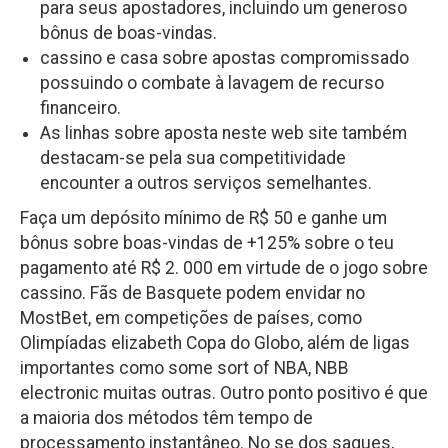
para seus apostadores, incluindo um generoso
bônus de boas-vindas.
cassino e casa sobre apostas compromissado
possuindo o combate à lavagem de recurso
financeiro.
As linhas sobre aposta neste web site também
destacam-se pela sua competitividade
encounter a outros serviços semelhantes.
Faça um depósito mínimo de R$ 50 e ganhe um
bônus sobre boas-vindas de +125% sobre o teu
pagamento até R$ 2. 000 em virtude de o jogo sobre
cassino. Fãs de Basquete podem envidar no
MostBet, em competições de países, como
Olimpíadas elizabeth Copa do Globo, além de ligas
importantes como some sort of NBA, NBB
electronic muitas outras. Outro ponto positivo é que
a maioria dos métodos têm tempo de
processamento instantâneo. No se dos saques,