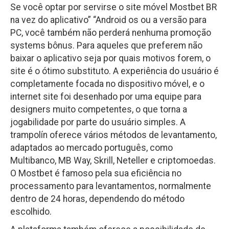
Se você optar por servirse o site móvel Mostbet BR
na vez do aplicativo” “Android os ou a versão para
PC, você também não perderá nenhuma promoção
systems bônus. Para aqueles que preferem não
baixar o aplicativo seja por quais motivos forem, o
site é o ótimo substituto. A experiência do usuário é
completamente focada no dispositivo móvel, e o
internet site foi desenhado por uma equipe para
designers muito competentes, o que torna a
jogabilidade por parte do usuário simples. A
trampolín oferece vários métodos de levantamento,
adaptados ao mercado português, como
Multibanco, MB Way, Skrill, Neteller e criptomoedas.
O Mostbet é famoso pela sua eficiência no
processamento para levantamentos, normalmente
dentro de 24 horas, dependendo do método
escolhido.