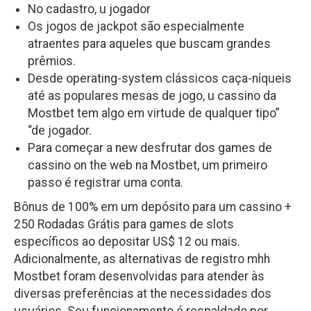
No cadastro, u jogador
Os jogos de jackpot são especialmente
atraentes para aqueles que buscam grandes
prêmios.
Desde operating-system clássicos caça-níqueis
até as populares mesas de jogo, u cassino da
Mostbet tem algo em virtude de qualquer tipo”
“de jogador.
Para começar a new desfrutar dos games de
cassino on the web na Mostbet, um primeiro
passo é registrar uma conta.
Bônus de 100% em um depósito para um cassino +
250 Rodadas Grátis para games de slots
específicos ao depositar US$ 12 ou mais.
Adicionalmente, as alternativas de registro mhh
Mostbet foram desenvolvidas para atender às
diversas preferências at the necessidades dos
usuários. Seu funcionamento é respaldado por