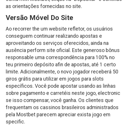
as orientações fornecidas no site.
Versão Móvel Do Site
Ao recorrer the um website refletor, os usuários
conseguem continuar realizando apostas e
aproveitando os serviços oferecidos, ainda na
ausência perform site oficial. Este generoso bônus
responsable uma correspondência para 100% no
teu primeiro depósito afin de apostas, até 1 certo
limite. Adicionalmente, o novo jogador receberá 50
giros grátis para utilizar em jogos para slots
específicos. Você pode apostar usando as linhas
sobre pagamento e carretéis neste jogo, electronic
se isso compensar, você ganha. Os clientes que
frequentam os cassinos brasileiros administrados
pela Mostbet parecem apreciar exista jogo em
specific.