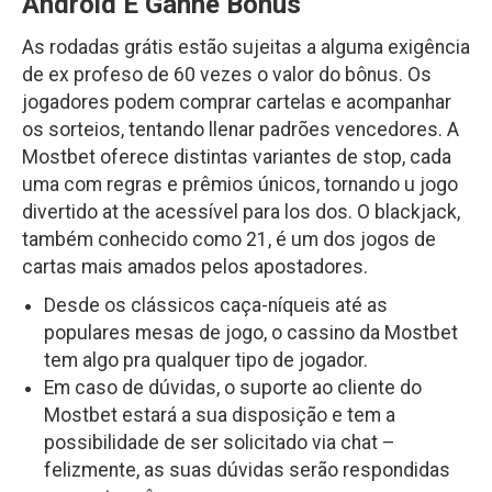
Android E Ganhe Bônus
As rodadas grátis estão sujeitas a alguma exigência
de ex profeso de 60 vezes o valor do bônus. Os
jogadores podem comprar cartelas e acompanhar
os sorteios, tentando llenar padrões vencedores. A
Mostbet oferece distintas variantes de stop, cada
uma com regras e prêmios únicos, tornando u jogo
divertido at the acessível para los dos. O blackjack,
também conhecido como 21, é um dos jogos de
cartas mais amados pelos apostadores.
Desde os clássicos caça-níqueis até as
populares mesas de jogo, o cassino da Mostbet
tem algo pra qualquer tipo de jogador.
Em caso de dúvidas, o suporte ao cliente do
Mostbet estará a sua disposição e tem a
possibilidade de ser solicitado via chat –
felizmente, as suas dúvidas serão respondidas