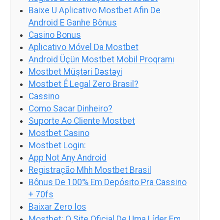
Baixe U Aplicativo Mostbet Afin De
Android E Ganhe Bônus
Casino Bonus
Aplicativo Móvel Da Mostbet
Android Üçün Mostbet Mobil Proqramı
Mostbet Müştəri Dəstəyi
Mostbet É Legal Zero Brasil?
Cassino
Como Sacar Dinheiro?
Suporte Ao Cliente Mostbet
Mostbet Casino
Mostbet Login:
App Not Any Android
Registração Mhh Mostbet Brasil
Bônus De 100% Em Depósito Pra Cassino
+ 70fs
Baixar Zero Ios
Mostbet: O Site Oficial De Uma Líder Em