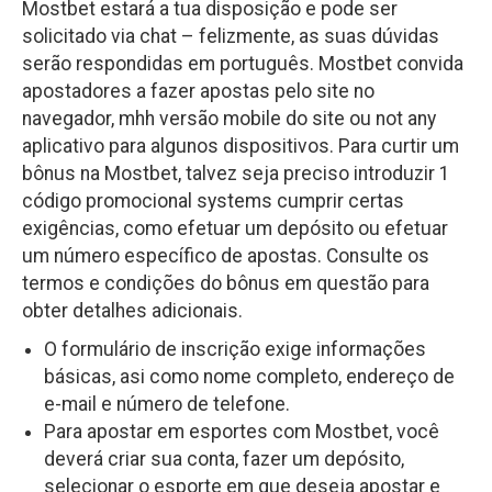
Mostbet estará a tua disposição e pode ser
solicitado via chat – felizmente, as suas dúvidas
serão respondidas em português. Mostbet convida
apostadores a fazer apostas pelo site no
navegador, mhh versão mobile do site ou not any
aplicativo para algunos dispositivos. Para curtir um
bônus na Mostbet, talvez seja preciso introduzir 1
código promocional systems cumprir certas
exigências, como efetuar um depósito ou efetuar
um número específico de apostas. Consulte os
termos e condições do bônus em questão para
obter detalhes adicionais.
O formulário de inscrição exige informações
básicas, asi como nome completo, endereço de
e-mail e número de telefone.
Para apostar em esportes com Mostbet, você
deverá criar sua conta, fazer um depósito,
selecionar o esporte em que deseja apostar e