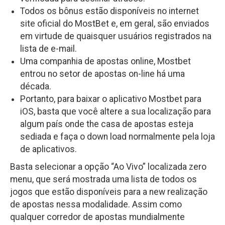
Todos os bônus estão disponíveis no internet
site oficial do MostBet e, em geral, são enviados
em virtude de quaisquer usuários registrados na
lista de e-mail.
Uma companhia de apostas online, Mostbet
entrou no setor de apostas on-line há uma
década.
Portanto, para baixar o aplicativo Mostbet para
iOS, basta que você altere a sua localização para
algum país onde the casa de apostas esteja
sediada e faça o down load normalmente pela loja
de aplicativos.
Basta selecionar a opção “Ao Vivo” localizada zero
menu, que será mostrada uma lista de todos os
jogos que estão disponíveis para a new realização
de apostas nessa modalidade. Assim como
qualquer corredor de apostas mundialmente