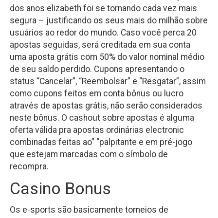
dos anos elizabeth foi se tornando cada vez mais
segura – justificando os seus mais do milhão sobre
usuários ao redor do mundo. Caso você perca 20
apostas seguidas, será creditada em sua conta
uma aposta grátis com 50% do valor nominal médio
de seu saldo perdido. Cupons apresentando o
status “Cancelar”, “Reembolsar” e “Resgatar”, assim
como cupons feitos em conta bônus ou lucro
através de apostas grátis, não serão considerados
neste bônus. O cashout sobre apostas é alguma
oferta válida pra apostas ordinárias electronic
combinadas feitas ao” “palpitante e em pré-jogo
que estejam marcadas com o símbolo de
recompra.
Casino Bonus
Os e-sports são basicamente torneios de