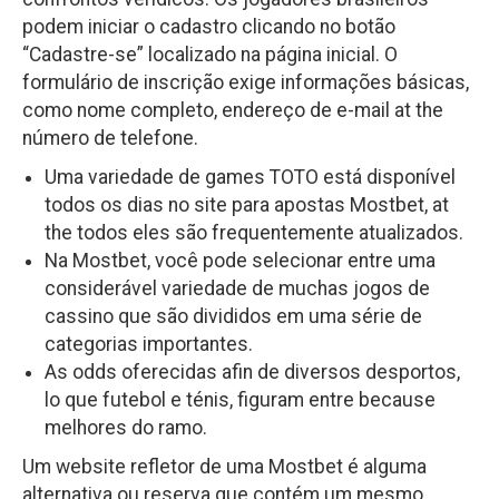
podem iniciar o cadastro clicando no botão
“Cadastre-se” localizado na página inicial. O
formulário de inscrição exige informações básicas,
como nome completo, endereço de e-mail at the
número de telefone.
Uma variedade de games TOTO está disponível
todos os dias no site para apostas Mostbet, at
the todos eles são frequentemente atualizados.
Na Mostbet, você pode selecionar entre uma
considerável variedade de muchas jogos de
cassino que são divididos em uma série de
categorias importantes.
As odds oferecidas afin de diversos desportos,
lo que futebol e ténis, figuram entre because
melhores do ramo.
Um website refletor de uma Mostbet é alguma
alternativa ou reserva que contém um mesmo