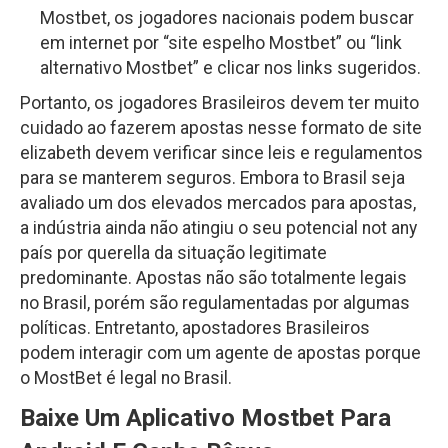
Mostbet, os jogadores nacionais podem buscar
em internet por “site espelho Mostbet” ou “link
alternativo Mostbet” e clicar nos links sugeridos.
Portanto, os jogadores Brasileiros devem ter muito
cuidado ao fazerem apostas nesse formato de site
elizabeth devem verificar since leis e regulamentos
para se manterem seguros. Embora to Brasil seja
avaliado um dos elevados mercados para apostas,
a indústria ainda não atingiu o seu potencial not any
país por querella da situação legitimate
predominante. Apostas não são totalmente legais
no Brasil, porém são regulamentadas por algumas
políticas. Entretanto, apostadores Brasileiros
podem interagir com um agente de apostas porque
o MostBet é legal no Brasil.
Baixe Um Aplicativo Mostbet Para