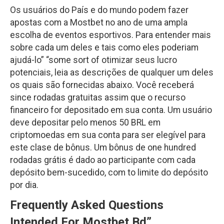
Os usuários do País e do mundo podem fazer
apostas com a Mostbet no ano de uma ampla
escolha de eventos esportivos. Para entender mais
sobre cada um deles e tais como eles poderiam
ajudá-lo” “some sort of otimizar seus lucro
potenciais, leia as descrições de qualquer um deles
os quais são fornecidas abaixo. Você receberá
since rodadas gratuitas assim que o recurso
financeiro for depositado em sua conta. Um usuário
deve depositar pelo menos 50 BRL em
criptomoedas em sua conta para ser elegível para
este clase de bônus. Um bônus de one hundred
rodadas grátis é dado ao participante com cada
depósito bem-sucedido, com to limite do depósito
por dia.
Frequently Asked Questions
Intended For Mostbet Bd”