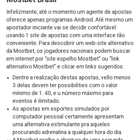
Infelizmente, até o momento um agente de apostas
oferece apenas programas Android. Até mesmo um
apostador iniciante vai se decidir confortável
usando 1 site de apostas com uma interface tão
conveniente. Para descobrir um web-site alternativo
da Mostbet, os jogadores nacionais podem buscar
em internet por “site espelho Mostbet” ou “link
alternativo Mostbet” e clicar em links sugeridos.
Dentre a realização destas apostas, vello menos
3 delas devem ter possibilities com o valor
mínimo de 1. 40, e u número máximo para
eventos é ilimitado.
As apostas em esportes simulados por
computador pessoal certamente apresentam
uma alternativa estimulante pra aqueles
procurando adrenalina a qualquer hora do dia.
A Mostbet proíbe a abertura de uma segunda