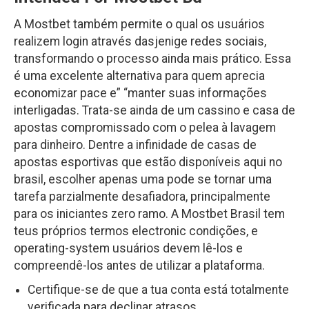
A Mostbet também permite o qual os usuários
realizem login através dasjenige redes sociais,
transformando o processo ainda mais prático. Essa
é uma excelente alternativa para quem aprecia
economizar pace e” “manter suas informações
interligadas. Trata-se ainda de um cassino e casa de
apostas compromissado com o pelea à lavagem
para dinheiro. Dentre a infinidade de casas de
apostas esportivas que estão disponíveis aqui no
brasil, escolher apenas uma pode se tornar uma
tarefa parzialmente desafiadora, principalmente
para os iniciantes zero ramo. A Mostbet Brasil tem
teus próprios termos electronic condições, e
operating-system usuários devem lê-los e
compreendê-los antes de utilizar a plataforma.
Certifique-se de que a tua conta está totalmente
verificada para declinar atrasos.