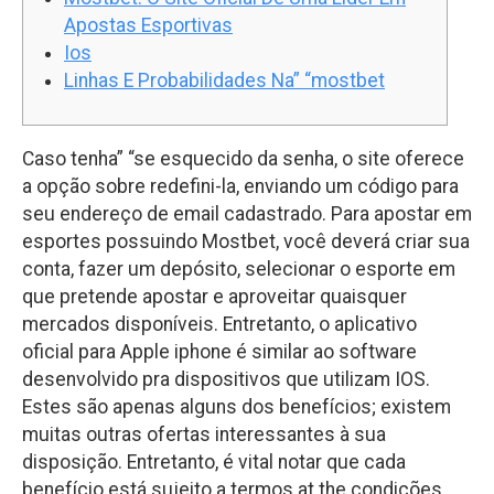
Apostas Esportivas
Ios
Linhas E Probabilidades Na” “mostbet
Caso tenha” “se esquecido da senha, o site oferece
a opção sobre redefini-la, enviando um código para
seu endereço de email cadastrado. Para apostar em
esportes possuindo Mostbet, você deverá criar sua
conta, fazer um depósito, selecionar o esporte em
que pretende apostar e aproveitar quaisquer
mercados disponíveis. Entretanto, o aplicativo
oficial para Apple iphone é similar ao software
desenvolvido pra dispositivos que utilizam IOS.
Estes são apenas alguns dos benefícios; existem
muitas outras ofertas interessantes à sua
disposição. Entretanto, é vital notar que cada
benefício está sujeito a termos at the condições