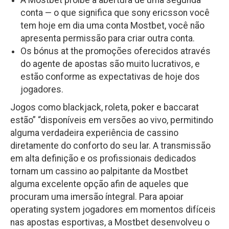
conta — o que significa que sony ericsson você
tem hoje em dia uma conta Mostbet, você não
apresenta permissão para criar outra conta.
Os bónus at the promoções oferecidos através
do agente de apostas são muito lucrativos, e
estão conforme as expectativas de hoje dos
jogadores.
Jogos como blackjack, roleta, poker e baccarat
estão” “disponíveis em versões ao vivo, permitindo
alguma verdadeira experiência de cassino
diretamente do conforto do seu lar. A transmissão
em alta definição e os profissionais dedicados
tornam um cassino ao palpitante da Mostbet
alguma excelente opção afin de aqueles que
procuram uma imersão íntegral. Para apoiar
operating system jogadores em momentos difíceis
nas apostas esportivas, a Mostbet desenvolveu o