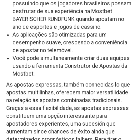
possuindo que os jogadores brasileiros possam
desfrutar de sua experiência na Mostbet
BAYERISCHER RUNDFUNK quando apostam no
ano de esportes e jogos de cassino.
As aplicações são otimizadas para um
desempenho suave, crescendo a conveniência
de apostar no telemóvel.
Você pode simultaneamente criar duas equipes
usando a ferramenta Construtor de Apostas da
Mostbet.
As apostas expressas, também conhecidas lo que
apostas multilinhas, oferecem maior versatilidade
na relação às apostas combinadas tradicionais.
Graças a essa flexibilidade, as apostas expressas
constituem uma opção interessante para
apostadores experientes, uma sucesión que
aumentam since chances de êxito ainda que
determinados prognósticos falhem. Para tirar o