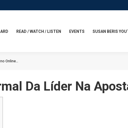
CARD
READ / WATCH / LISTEN
EVENTS
SUSAN BERIS YOU
ino Online…
rmal Da Líder Na Apost