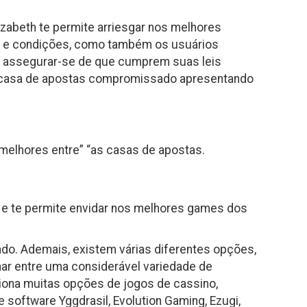
zabeth te permite arriesgar nos melhores
s e condições, como também os usuários
em assegurar-se de que cumprem suas leis
 e casa de apostas compromissado apresentando
melhores entre” “as casas de apostas.
 e te permite envidar nos melhores games dos
do. Ademais, existem várias diferentes opções,
nar entre uma considerável variedade de
iona muitas opções de jogos de cassino,
software Yggdrasil, Evolution Gaming, Ezugi,