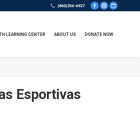
(860)354-6937
Facebook
Instagram
Website
page
page
page
opens
opens
opens
in
in
in
TH LEARNING CENTER
ABOUT US
DONATE NOW
new
new
new
window
window
window
as Esportivas