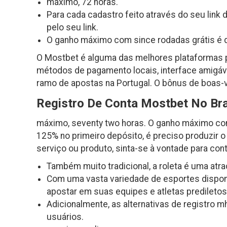
máximo, 72 horas.
Para cada cadastro feito através do seu link
pelo seu link.
O ganho máximo com since rodadas grátis é de
O Mostbet é alguma das melhores plataformas p
métodos de pagamento locais, interface amigáve
ramo de apostas na Portugal. O bônus de boas-v
Registro De Conta Mostbet No Bra
máximo, seventy two horas. O ganho máximo com 
125% no primeiro depósito, é preciso produzir 
serviço ou produto, sinta-se à vontade para con
Também muito tradicional, a roleta é uma atr
Com uma vasta variedade de esportes disponí
apostar em suas equipes e atletas prediletos
Adicionalmente, as alternativas de registro
usuários.