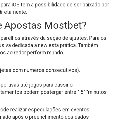
para iOS tem a possibilidade de ser baixado por
diretamente.
e Apostas Mostbet?
parelhos através da seção de ajustes. Para os
usiva dedicada a new esta prática. Também
ados ao redor perform mundo.
arjetas com números consecutivos).
ortivas até jogos para cassino.
ntamentos podem postergar entre 15″ “minutos
ó pode realizar especulações em eventos
ionado após o preenchimento dos dados