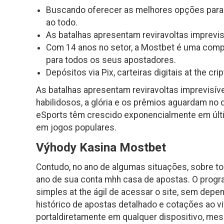
Buscando oferecer as melhores opções para v
ao todo.
As batalhas apresentam reviravoltas imprevi
Com 14 anos no setor, a Mostbet é uma compa
para todos os seus apostadores.
Depósitos via Pix, carteiras digitais at the 
As batalhas apresentam reviravoltas imprevisív
habilidosos, a glória e os prêmios aguardam no
eSports têm crescido exponencialmente em últ
em jogos populares.
Výhody Kasina Mostbet
Contudo, no ano de algumas situações, sobre t
ano de sua conta mhh casa de apostas. O progr
simples at the ágil de acessar o site, sem depe
histórico de apostas detalhado e cotações ao viv
portaldiretamente em qualquer dispositivo, mes