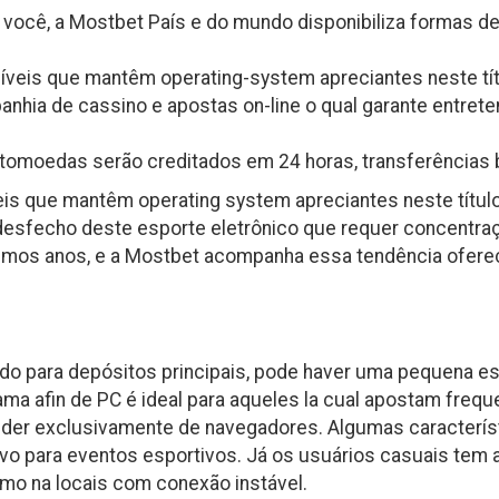
ocê, a Mostbet País e do mundo disponibiliza formas de 
síveis que mantêm operating-system apreciantes neste tít
nhia de cassino e apostas on-line o qual garante entret
criptomoedas serão creditados em 24 horas, transferências
eis que mantêm operating system apreciantes neste títul
 desfecho deste esporte eletrônico que requer concentraç
imos anos, e a Mostbet acompanha essa tendência ofer
odo para depósitos principais, pode haver uma pequena e
ama afin de PC é ideal para aqueles la cual apostam fre
nder exclusivamente de navegadores. Algumas característi
o para eventos esportivos. Já os usuários casuais tem a p
mo na locais com conexão instável.