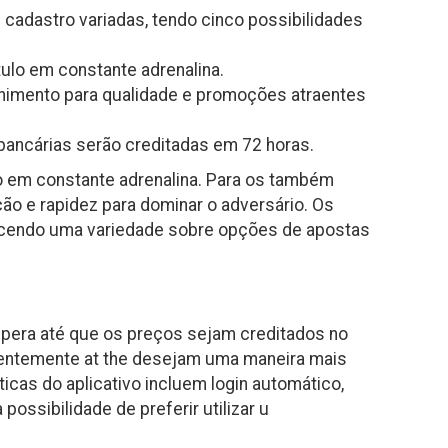
cadastro variadas, tendo cinco possibilidades
ulo em constante adrenalina.
enimento para qualidade e promoções atraentes
 bancárias serão creditadas em 72 horas.
o em constante adrenalina. Para os também
ão e rapidez para dominar o adversário. Os
ecendo uma variedade sobre opções de apostas
spera até que os preços sejam creditados no
quentemente at the desejam uma maneira mais
cas do aplicativo incluem login automático,
ossibilidade de preferir utilizar u