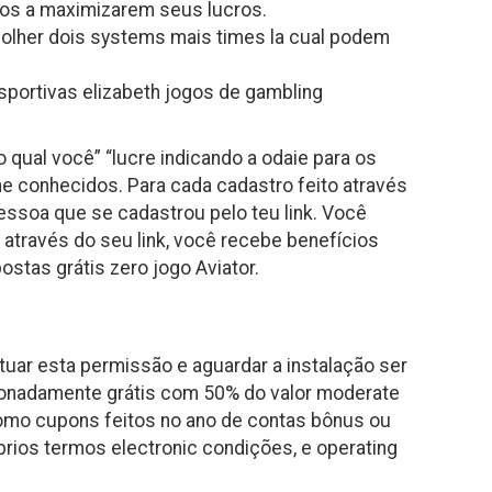
ros a maximizarem seus lucros.
colher dois systems mais times la cual podem
portivas elizabeth jogos de gambling
qual você” “lucre indicando a odaie para os
he conhecidos. Para cada cadastro feito através
essoa que se cadastrou pelo teu link. Você
 através do seu link, você recebe benefícios
stas grátis zero jogo Aviator.
fetuar esta permissão e aguardar a instalação ser
cionadamente grátis com 50% do valor moderate
como cupons feitos no ano de contas bônus ou
rios termos electronic condições, e operating