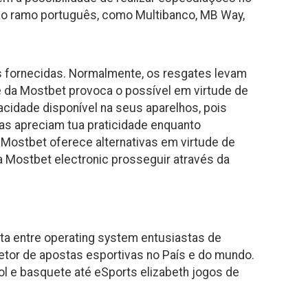
 ao ramo português, como Multibanco, MB Way,
es fornecidas. Normalmente, os resgates levam
e da Mostbet provoca o possível em virtude de
acidade disponível na seus aparelhos, pois
s apreciam tua praticidade enquanto
a Mostbet oferece alternativas em virtude de
a Mostbet electronic prosseguir através da
ta entre operating system entusiastas de
etor de apostas esportivas no País e do mundo.
ol e basquete até eSports elizabeth jogos de