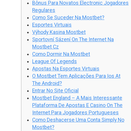
Bônus Para Novatos Electronic Jogadores
Regulares
Como Se Suceder Na Mostbet?
Esportes Virtuais
Výhody Kasina Mostbet
Sportovní Sázení On The Internet Na
Mostbet Cz
Como Dormir Na Mostbet
League Of Legends
Apostas Na Esportes Virtuais
O Mostbet Tem Aplicações Para Ios At
The Android?
Entrar No Site Oficial
Mostbet England – A Mais Interessante
Plataforma De Apostas E Casino On The
Internet Para Jogadores Portugueses
Como Deshacerse Uma Conta Simply No
Mostbet?