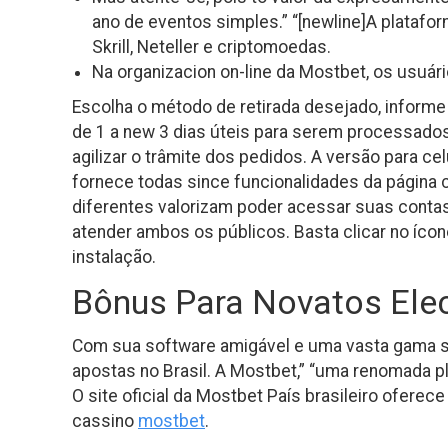
ano de eventos simples.” “[newline]A plataf
Skrill, Neteller e criptomoedas.
Na organizacion on-line da Mostbet, os usuár
Escolha o método de retirada desejado, informe
de 1 a new 3 dias úteis para serem processados
agilizar o trâmite dos pedidos. A versão para c
fornece todas since funcionalidades da págin
diferentes valorizam poder acessar suas contas 
atender ambos os públicos. Basta clicar no íco
instalação.
Bônus Para Novatos Elec
Com sua software amigável e uma vasta gama so
apostas no Brasil. A Mostbet,” “uma renomada p
O site oficial da Mostbet País brasileiro ofere
cassino
mostbet
.