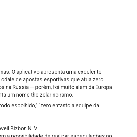
nas. O aplicativo apresenta uma excelente
a odaie de apostas esportivas que atua zero
os na Rússia — porém, foi muito além da Europa
nta um nome the zelar no ramo.
do escolhido,” “zero entanto a equipe da
eil Bizbon N. V.
em a possibilidade de realizar especulações no