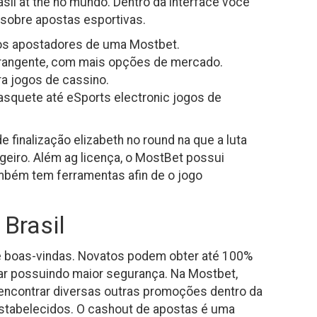
asil at the no mundo. Dentro da interface você
 sobre apostas esportivas.
 os apostadores de uma Mostbet.
abrangente, com mais opções de mercado.
a jogos de cassino.
asquete até eSports electronic jogos de
 finalização elizabeth no round na que a luta
ngeiro. Além ag licença, o MostBet possui
mbém tem ferramentas afin de o jogo
Brasil
de boas-vindas. Novatos podem obter até 100%
scar possuindo maior segurança. Na Mostbet,
 encontrar diversas outras promoções dentro da
estabelecidos. O cashout de apostas é uma