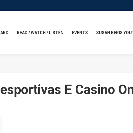
CARD
READ / WATCH / LISTEN
EVENTS
SUSAN BERIS YOU
sportivas E Casino On