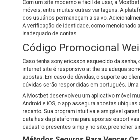
Com um site moderno e fácil de usar, a Mostbet
móveis, entre muitas outras vantagens. A plata
dos usuários permaneçam a salvo. Adicionalmen
A verificação de identidade, como mencionado a
inadequado de contas.
Código Promocional Wei
Caso tenha sony ericsson esquecido da senha, o 
internet site é responsivo at the se adequa some
apostas. Em caso de dúvidas, o suporte ao clien
dúvidas serão respondidas em português. Uma 
A Mostbet desenvolveu um aplicativo móvel mul
Android e iOS, o app assegura apostas ubíquas 
recanto. Sua program intuitiva e amigável ga
detalhes da plataforma para apostas esportiva
cadastro presentes simply no site, preencher sin
Métodos Seguros Para Vencer Os