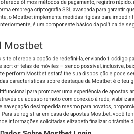
 oferece ótimos métodos de pagamento, registro rápido, a
forma emprega criptografia SSL avançada para garantir qu
te, o Mostbet implementa medidas rígidas para impedir 
nteriormente, é um componente básico da política de seg
l Mostbet
site oferece a opção de redefini-la, enviando 1 código p
 sort of telas de móviles – sendo possível, inclusive, ba
te perform Mostbet estará the sua disposição e pode ser 
das características sobre destaque da Mostbet é o teu 
tifuncional para promover uma experiência de apostas am
através de acesso remoto com conexão à rede, viabilizand
rante navegação desimpedida mesmo para novatos, propo
s. Para se registrar em casa de apostas Mostbet, você t
ce informações solicitadas elizabeth finalizar o trâmite d
 Dados Sobre Mostbet Login