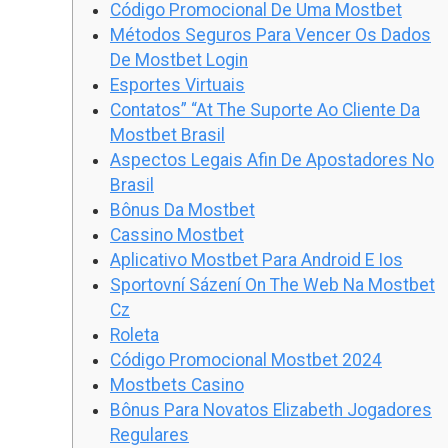
Código Promocional De Uma Mostbet
Métodos Seguros Para Vencer Os Dados
De Mostbet Login
Esportes Virtuais
Contatos” “At The Suporte Ao Cliente Da
Mostbet Brasil
Aspectos Legais Afin De Apostadores No
Brasil
Bônus Da Mostbet
Cassino Mostbet
Aplicativo Mostbet Para Android E Ios
Sportovní Sázení On The Web Na Mostbet
Cz
Roleta
Código Promocional Mostbet 2024
Mostbets Casino
Bônus Para Novatos Elizabeth Jogadores
Regulares