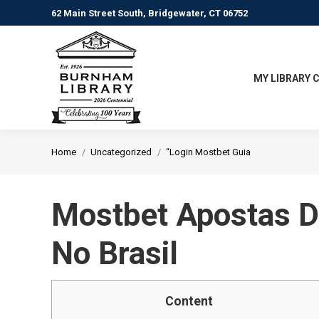
62 Main Street South, Bridgewater, CT 06752
MY LIBRARY 
You are here:
Home
Uncategorized
“Login Mostbet Guia
Mostbet Apostas De
No Brasil
Content