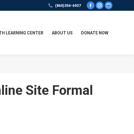
(860)354-6937
Facebook
Instagram
Website
page
page
page
opens
opens
opens
in
in
in
TH LEARNING CENTER
ABOUT US
DONATE NOW
new
new
new
window
window
window
line Site Formal