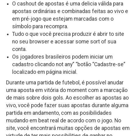
O cashout de apostas é uma delicia válida para
apostas ordinárias e combinadas feitas ao vivo e
em pré-jogo que estejam marcadas com o
símbolo para recompra.
Tudo o que você precisa produzir é abrir to site
no seu browser e acessar some sort of sua
conta.
Os jogadores brasileiros podem iniciar um
cadastro clicando not any” “botão “Cadastre-se”
localizado em página inicial.
Durante uma partida de futebol, é possível anudar
uma aposta em vitória do moment com a marcação
de mais sobre dois gols. Ao escolher as apostas ao
vivo, você pode fazer suas apostas durante alguma
partida em andamento, com as posibilidades
mudando em beat real de acordo com o jogo. No
site, você encontrará muitas opções de apostas em
virtude de ter mais possibilities de ganhar no