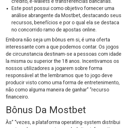
crédito, e-wallets e transferências bancárias.
Este post possui como objetivo fornecer uma
análise abrangente da Mostbet, destacando seus
recursos, benefícios e por o qual ela se destaca
no concorrido ramo de apostas online.
Embora não seja um bônus em si, é uma oferta
interessante com a que podemos contar. Os jogos
de circunstancia destinam-se a pessoas com idade
la misma ou superior the 18 anos. Incentivamos os
nossos utilizadores a jogarem sobre forma
responsável at the lembramos que to jogo deve
producir visto como uma forma de entretenimento,
não como alguma maneira de ganhar” “recurso
financeiro.
Bônus Da Mostbet
Às” “vezes, a plataforma operating-system distribui