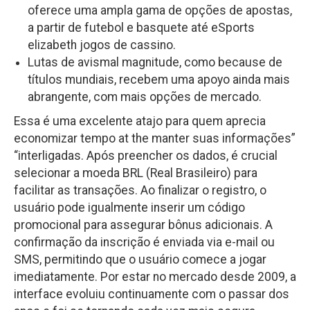
oferece uma ampla gama de opções de apostas,
a partir de futebol e basquete até eSports
elizabeth jogos de cassino.
Lutas de avismal magnitude, como because de
títulos mundiais, recebem uma apoyo ainda mais
abrangente, com mais opções de mercado.
Essa é uma excelente atajo para quem aprecia
economizar tempo at the manter suas informações”
“interligadas. Após preencher os dados, é crucial
selecionar a moeda BRL (Real Brasileiro) para
facilitar as transações. Ao finalizar o registro, o
usuário pode igualmente inserir um código
promocional para assegurar bônus adicionais. A
confirmação da inscrição é enviada via e-mail ou
SMS, permitindo que o usuário comece a jogar
imediatamente. Por estar no mercado desde 2009, a
interface evoluiu continuamente com o passar dos