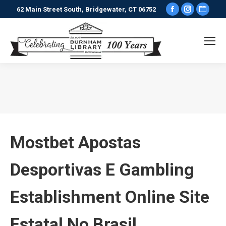
Facebook
Instagr
Webs
62 Main Street South, Bridgewater, CT 06752
page
page
pag
opens
opens
ope
in
in
in
new
new
new
window
window
win
You are here:
Mostbet Apostas
Desportivas E Gambling
Establishment Online Site
Estatal No Brasil