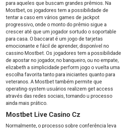
para aqueles que buscam grandes prêmios. Na
Mostbet, os jogadores tem a possibilidade de
tentar a caso em vários games de jackpot
progressivo, onde o monto do prêmio sigue a
crescer até que um jogador sortudo o soportable
para casa. O baccarat é um jogo de tarjetas
emocionante e fácil de aprender, disponível no
cassino Mostbet. Os jogadores tem a possibilidade
de apostar no jogador, no banqueiro, ou no empate,
elizabeth a simplicidade perform jogo o vuelta uma
escolha favorita tanto para iniciantes quanto para
veteranos. A Mostbet também permite que
operating-system usuários realizem get access
através das redes sociais, tornando u processo
ainda mais prático.
Mostbet Live Casino Cz
Normalmente, o processo sobre conferência leva