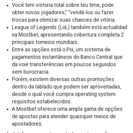
Você tem vistoria total sobre teu time, pode
obter novos jogadores,” “vendê-los ou fazer
trocas para otimizar suas chances de vitória.
League of Legends (LoL) também está actualidad
na Mostbet, apresentando cobertura completa 2
principais torneios mundiais.
Entre as opções está o Pix, um sistema de
pagamentos instantâneos do Banco Central que
da voie transferências em poucos segundos
sem burocracia.
Porém, existem diversas outras promoções
dentro da tablado que podem ser aproveitadas,
desde o qual você cumpra operating system
requisitos estabelecidos.
A Mostbet oferece uma ampla gama de opções
de apostas para atender quaisquer meios de
apostadores.