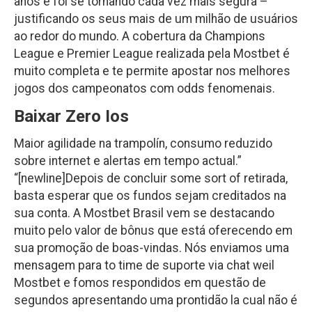
anos e foi se tornando cada vez mais segura –
justificando os seus mais de um milhão de usuários
ao redor do mundo. A cobertura da Champions
League e Premier League realizada pela Mostbet é
muito completa e te permite apostar nos melhores
jogos dos campeonatos com odds fenomenais.
Baixar Zero Ios
Maior agilidade na trampolín, consumo reduzido
sobre internet e alertas em tempo actual.”
“[newline]Depois de concluir some sort of retirada,
basta esperar que os fundos sejam creditados na
sua conta. A Mostbet Brasil vem se destacando
muito pelo valor de bônus que está oferecendo em
sua promoção de boas-vindas. Nós enviamos uma
mensagem para to time de suporte via chat weil
Mostbet e fomos respondidos em questão de
segundos apresentando uma prontidão la cual não é