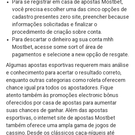
Para se registrar em casa de apostas Mostbet,
você precisa escolher uma das cinco opções de
cadastro presentes zero site, preencher because
informações solicitadas e finalizar o
procedimento de criação sobre conta.
Para descartar o dinheiro ag sua conta mhh
Mostbet, acesse some sort of área de
pagamentos e selecione a new opção de resgate.
Algumas apostas esportivas requerem mais análise
e conhecimento para acertar o resultado correto,
enquanto outras categorias como roleta oferecem
chance igual pra todos os apostadores. Fique
atento também às promoções electronic bônus
oferecidos por casa de apostas para aumentar
suas chances de ganhar. Além das apostas
esportivas, o internet site de apostas Mostbet
também oferece uma ampla gama de jogos de
cassino. Desde os clássicos caça-níqueis até