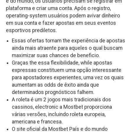
e do mundo, os usuários precisam se registrar em
plataforma e criar uma conta. Após o registro,
operating-system usuários podem avivar dinheiro
em sua conta e fazer apostas em seus eventos
esportivos prediletos.
Essas ofertas tornam the experiência de apostas
ainda mais atraente para aqueles o qual buscam
maximizar suas chances de beneficio.
Graças the essa flexibilidade, while apostas
expressas constituem uma opção interessante
para apostadores experientes, uma vez os quais
aumentam as odds de êxito ainda que
determinados prognósticos falhem.
A roleta é um 2 jogos mais tradicionais dos
cassinos, electronic a Mostbet proporciona
várias versões, incluindo roleta europeia,
americana e francesa.
O site oficial da Mostbet País e do mundo