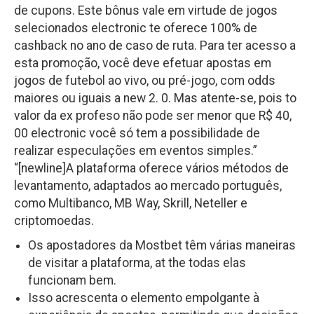
de cupons. Este bônus vale em virtude de jogos
selecionados electronic te oferece 100% de
cashback no ano de caso de ruta. Para ter acesso a
esta promoção, você deve efetuar apostas em
jogos de futebol ao vivo, ou pré-jogo, com odds
maiores ou iguais a new 2. 0. Mas atente-se, pois to
valor da ex profeso não pode ser menor que R$ 40,
00 electronic você só tem a possibilidade de
realizar especulações em eventos simples.”
“[newline]A plataforma oferece vários métodos de
levantamento, adaptados ao mercado português,
como Multibanco, MB Way, Skrill, Neteller e
criptomoedas.
Os apostadores da Mostbet têm várias maneiras
de visitar a plataforma, at the todas elas
funcionam bem.
Isso acrescenta o elemento empolgante à