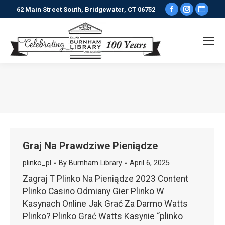
Facebook
Instagr
Webs
62 Main Street South, Bridgewater, CT 06752
page
page
pag
opens
opens
ope
in
in
in
new
new
new
window
window
win
You are here:
Graj Na Prawdziwe Pieniądze
plinko_pl
By
Burnham Library
April 6, 2025
Zagraj T Plinko Na Pieniądze 2023 Content
Plinko Casino Odmiany Gier Plinko W
Kasynach Online Jak Grać Za Darmo Watts
Plinko? Plinko Grać Watts Kasynie “plinko