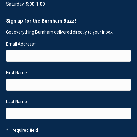
Saturday:
9:00-1:00
Sign up for the Burnham Buzz!
Get everything Burnham delivered directly to your inbox
Email Address
*
First Name
Last Name
* = required field