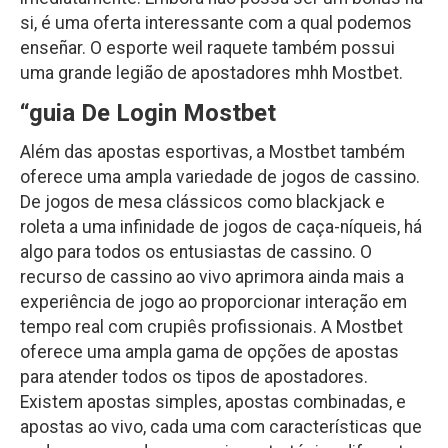
si, é uma oferta interessante com a qual podemos
enseñar. O esporte weil raquete também possui
uma grande legião de apostadores mhh Mostbet.
“guia De Login Mostbet
Além das apostas esportivas, a Mostbet também
oferece uma ampla variedade de jogos de cassino.
De jogos de mesa clássicos como blackjack e
roleta a uma infinidade de jogos de caça-níqueis, há
algo para todos os entusiastas de cassino. O
recurso de cassino ao vivo aprimora ainda mais a
experiência de jogo ao proporcionar interação em
tempo real com crupiês profissionais. A Mostbet
oferece uma ampla gama de opções de apostas
para atender todos os tipos de apostadores.
Existem apostas simples, apostas combinadas, e
apostas ao vivo, cada uma com características que