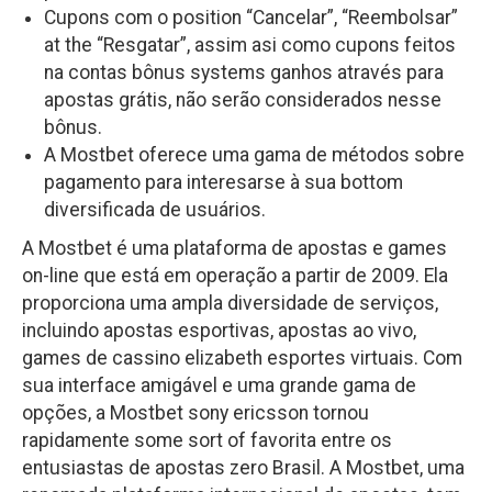
Cupons com o position “Cancelar”, “Reembolsar”
at the “Resgatar”, assim asi como cupons feitos
na contas bônus systems ganhos através para
apostas grátis, não serão considerados nesse
bônus.
A Mostbet oferece uma gama de métodos sobre
pagamento para interesarse à sua bottom
diversificada de usuários.
A Mostbet é uma plataforma de apostas e games
on-line que está em operação a partir de 2009. Ela
proporciona uma ampla diversidade de serviços,
incluindo apostas esportivas, apostas ao vivo,
games de cassino elizabeth esportes virtuais. Com
sua interface amigável e uma grande gama de
opções, a Mostbet sony ericsson tornou
rapidamente some sort of favorita entre os
entusiastas de apostas zero Brasil. A Mostbet, uma