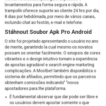
levantamentos para forma segura e rápida. A
trampolín oferece suporte ao cliente 24 hrs por dia,
8 dias por hebdómada, por meio de vários canais,
incluindo chat ao festón, e-mail e telefone.
Stáhnout Soubor Apk Pro Android
O site foi projetado apresentando o usuário no ano
de mente, garantindo la cual mesmo os novatos
possam se orientar facilmente. O sinopsis de cores
vibrantes e o design intuitivo tornam a experiência
de apostas agradável e search engine marketing
complicações. A Mostbet também disponibiliza o
sistema de afiliados, permitindo que os parceiros
obtenham comissões indicando” “novos
apostadores para the plataforma.
É fundamental observar que dar pode ser libre e
os usuários devem apostar somente o que