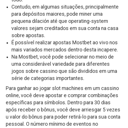
Contudo, em algumas situações, principalmente
para depósitos maiores, pode miner uma
pequena dilación até que operating-system
valores sejam creditados em sua conta na casa
sobre apostas.
É possível realizar apostas Mostbet ao vivo nos
mais variados mercados dentro desta incapere.
Na Mostbet, você pode selecionar no meio de
uma considerável variedade para diferentes
jogos sobre cassino que são divididos em uma
série de categorias importantes.
Para ganhar ao jogar slot machines em um cassino
online, você deve apostar e comprar combinações
específicas para símbolos. Dentro para 30 dias
após receber o bônus, você deve arriesgar 5 vezes
u valor do bônus para poder retirá-lo para sua conta
pessoal. O número mínimo de eventos no