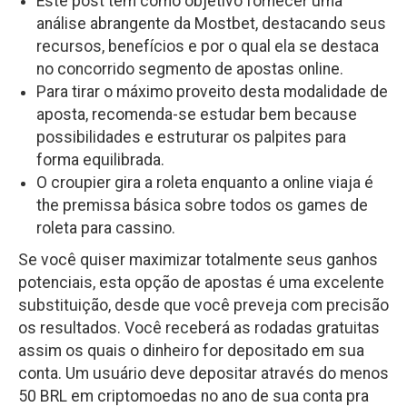
Este post tem como objetivo fornecer uma
análise abrangente da Mostbet, destacando seus
recursos, benefícios e por o qual ela se destaca
no concorrido segmento de apostas online.
Para tirar o máximo proveito desta modalidade de
aposta, recomenda-se estudar bem because
possibilidades e estruturar os palpites para
forma equilibrada.
O croupier gira a roleta enquanto a online viaja é
the premissa básica sobre todos os games de
roleta para cassino.
Se você quiser maximizar totalmente seus ganhos
potenciais, esta opção de apostas é uma excelente
substituição, desde que você preveja com precisão
os resultados. Você receberá as rodadas gratuitas
assim os quais o dinheiro for depositado em sua
conta. Um usuário deve depositar através do menos
50 BRL em criptomoedas no ano de sua conta pra