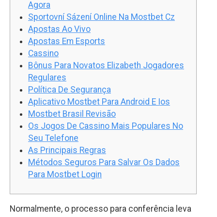
Agora
Sportovní Sázení Online Na Mostbet Cz
Apostas Ao Vivo
Apostas Em Esports
Cassino
Bônus Para Novatos Elizabeth Jogadores
Regulares
Política De Segurança
Aplicativo Mostbet Para Android E Ios
Mostbet Brasil Revisão
Os Jogos De Cassino Mais Populares No
Seu Telefone
As Principais Regras
Métodos Seguros Para Salvar Os Dados
Para Mostbet Login
Normalmente, o processo para conferência leva