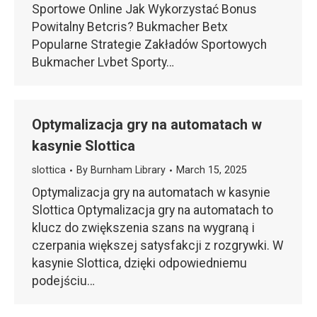
Sportowe Online Jak Wykorzystać Bonus
Powitalny Betcris? Bukmacher Betx
Popularne Strategie Zakładów Sportowych
Bukmacher Lvbet Sporty…
Optymalizacja gry na automatach w
kasynie Slottica
slottica
By
Burnham Library
March 15, 2025
Optymalizacja gry na automatach w kasynie
Slottica Optymalizacja gry na automatach to
klucz do zwiększenia szans na wygraną i
czerpania większej satysfakcji z rozgrywki. W
kasynie Slottica, dzięki odpowiedniemu
podejściu…