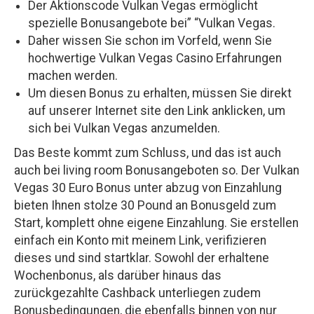
Der Aktionscode Vulkan Vegas ermöglicht
spezielle Bonusangebote bei” “Vulkan Vegas.
Daher wissen Sie schon im Vorfeld, wenn Sie
hochwertige Vulkan Vegas Casino Erfahrungen
machen werden.
Um diesen Bonus zu erhalten, müssen Sie direkt
auf unserer Internet site den Link anklicken, um
sich bei Vulkan Vegas anzumelden.
Das Beste kommt zum Schluss, und das ist auch
auch bei living room Bonusangeboten so. Der Vulkan
Vegas 30 Euro Bonus unter abzug von Einzahlung
bieten Ihnen stolze 30 Pound an Bonusgeld zum
Start, komplett ohne eigene Einzahlung. Sie erstellen
einfach ein Konto mit meinem Link, verifizieren
dieses und sind startklar. Sowohl der erhaltene
Wochenbonus, als darüber hinaus das
zurückgezahlte Cashback unterliegen zudem
Bonusbedingungen, die ebenfalls binnen von nur