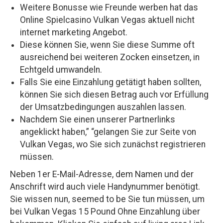
Weitere Bonusse wie Freunde werben hat das
Online Spielcasino Vulkan Vegas aktuell nicht
internet marketing Angebot.
Diese können Sie, wenn Sie diese Summe oft
ausreichend bei weiteren Zocken einsetzen, in
Echtgeld umwandeln.
Falls Sie eine Einzahlung getätigt haben sollten,
können Sie sich diesen Betrag auch vor Erfüllung
der Umsatzbedingungen auszahlen lassen.
Nachdem Sie einen unserer Partnerlinks
angeklickt haben,” “gelangen Sie zur Seite von
Vulkan Vegas, wo Sie sich zunächst registrieren
müssen.
Neben 1er E-Mail-Adresse, dem Namen und der
Anschrift wird auch viele Handynummer benötigt.
Sie wissen nun, seemed to be Sie tun müssen, um
bei Vulkan Vegas 15 Pound Ohne Einzahlung über