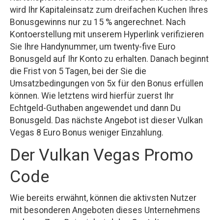
wird Ihr Kapitaleinsatz zum dreifachen Kuchen Ihres
Bonusgewinns nur zu 15 % angerechnet. Nach
Kontoerstellung mit unserem Hyperlink verifizieren
Sie Ihre Handynummer, um twenty-five Euro
Bonusgeld auf Ihr Konto zu erhalten. Danach beginnt
die Frist von 5 Tagen, bei der Sie die
Umsatzbedingungen von 5x für den Bonus erfüllen
können. Wie letztens wird hierfür zuerst Ihr
Echtgeld-Guthaben angewendet und dann Du
Bonusgeld. Das nächste Angebot ist dieser Vulkan
Vegas 8 Euro Bonus weniger Einzahlung.
Der Vulkan Vegas Promo
Code
Wie bereits erwähnt, können die aktivsten Nutzer
mit besonderen Angeboten dieses Unternehmens