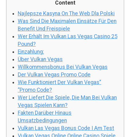
Content
Najlepsze Kasyna On The Web Dla Polski
Was Sind Die Maximalen Einsätze Für Den
Benefit Und Freispiele
Wer Erhält Im Vulkan Las Vegas Casino 25
Pound?
Einzahlung:
Über Vulkan Vegas
Willkommensbonus Bei Vulkan Vegas
Der Vulkan Vegas Promo Code
Wie Funktioniert Der Vulkan Vegas”
“Promo Code?
Wer Liefert Die Spiele, Die Man Bei Vulkan
Vegas Spielen Kann?
Fakten Darüber Hinaus
Umsatzbedingungen
Vulkan Las Vegas Bonus Code I Am Test
Vulkan Vegas Online Online Casino Spiele