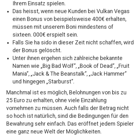
Ihrem Einsatz spielen.
Das heisst, wenn neue Kunden bei Vulkan Vegas
einen Bonus von beispielsweise 400€ erhalten,
müssen mit unserem Boni mindestens of
sixteen. 000€ erspielt sein.
Falls Sie ha sido in dieser Zeit nicht schaffen, wird
der Bonus gelöscht.
Unter ihnen ergehen sich zahlreiche bekannte
Namen wie „Big Bad Wolf“, „Book of Dead“, „Fruit
Mania“, „Jack & The Beanstalk“, „Jack Hammer“
und hingegen „Starburst“.
Manchmal ist es möglich, Belohnungen von bis zu
25 Euro zu erhalten, ohne viele Einzahlung
vornehmen zu müssen. Auch falls der Betrag nicht
so hoch ist natürlich, sind die Bedingungen für den
Bewahrung sehr einfach. Das eröffnet jedem Spieler
eine ganz neue Welt der Möglichkeiten.