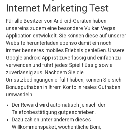
Internet Marketing Test
Für alle Besitzer von Android-Geräten haben
unsereins zudem eine besondere Vulkan Vegas
Application entwickelt. Sie können diese auf unserer
Website herunterladen ebenso damit ein noch
immer besseres mobiles Erlebnis genießen. Unsere
Google android App ist zuverlässig und einfach zu
verwenden und führt jedes Spiel flüssig sowie
zuverlässig aus. Nachdem Sie die
Umsatzbedingungen erfüllt haben, können Sie sich
Bonusguthaben in Ihrem Konto in reales Guthaben
umwandeln.
Der Reward wird automatisch je nach der
Telefonbestätigung gutgeschrieben.
Dazu zählen unter anderem dieses
Willkommenspaket, wöchentliche Boni,