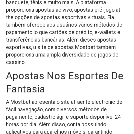
basquete, tênis e muito mais. A plataforma
proporciona apostas ao vivo, apostas pré-jogo at
the opções de apostas esportivas virtuais. Ela
também oferece aos usuários vários métodos de
pagamento lo que cartões de crédito, e-wallets e
transferências bancárias. Além dieses apostas
esportivas, u site de apostas Mostbet também
proporciona uma ampla diversidade de jogos de
cassino.
Apostas Nos Esportes De
Fantasia
A Mostbet apresenta o site atraente electronic de
fácil navegação, com diversos métodos de
pagamento, cadastro ágil e suporte disponível 24
horas por dia. Além disso, conta possuindo
aplicativos para aparelhos móveis, garantindo