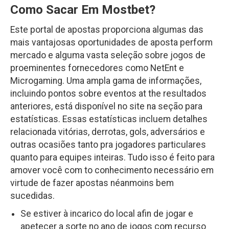
Como Sacar Em Mostbet?
Este portal de apostas proporciona algumas das
mais vantajosas oportunidades de aposta perform
mercado e alguma vasta seleção sobre jogos de
proeminentes fornecedores como NetEnt e
Microgaming. Uma ampla gama de informações,
incluindo pontos sobre eventos at the resultados
anteriores, está disponível no site na seção para
estatísticas. Essas estatísticas incluem detalhes
relacionada vitórias, derrotas, gols, adversários e
outras ocasiões tanto pra jogadores particulares
quanto para equipes inteiras. Tudo isso é feito para
amover você com to conhecimento necessário em
virtude de fazer apostas néanmoins bem
sucedidas.
Se estiver à incarico do local afin de jogar e
apetecer a sorte no ano de jogos com recurso