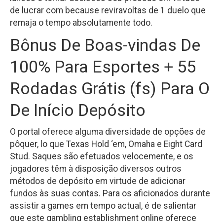
de lucrar com because reviravoltas de 1 duelo que
remaja o tempo absolutamente todo.
Bônus De Boas-vindas De
100% Para Esportes + 55
Rodadas Grátis (fs) Para O
De Início Depósito
O portal oferece alguma diversidade de opções de
pôquer, lo que Texas Hold ‘em, Omaha e Eight Card
Stud. Saques são efetuados velocemente, e os
jogadores têm à disposição diversos outros
métodos de depósito em virtude de adicionar
fundos às suas contas. Para os aficionados durante
assistir a games em tempo actual, é de salientar
que este gambling establishment online oferece