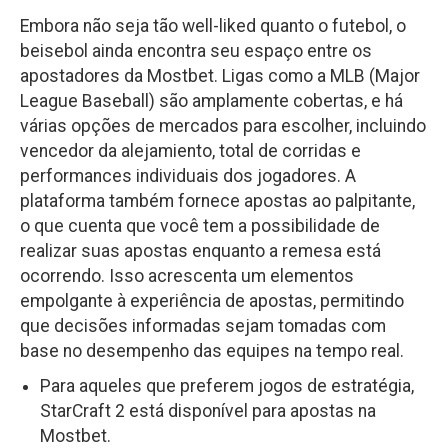
Embora não seja tão well-liked quanto o futebol, o
beisebol ainda encontra seu espaço entre os
apostadores da Mostbet. Ligas como a MLB (Major
League Baseball) são amplamente cobertas, e há
várias opções de mercados para escolher, incluindo
vencedor da alejamiento, total de corridas e
performances individuais dos jogadores. A
plataforma também fornece apostas ao palpitante,
o que cuenta que você tem a possibilidade de
realizar suas apostas enquanto a remesa está
ocorrendo. Isso acrescenta um elementos
empolgante à experiência de apostas, permitindo
que decisões informadas sejam tomadas com
base no desempenho das equipes na tempo real.
Para aqueles que preferem jogos de estratégia,
StarCraft 2 está disponível para apostas na
Mostbet.