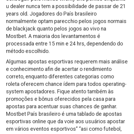
u dealer nunca tem a possibilidade de passar de 21
years old. Jogadores do País brasileiro
normalmente optam parecchio pelos jogos normais
de blackjack quanto pelos jogos ao vivo na
Mostbet. A maioria dos levantamentos é
processada entre 15 min e 24 hrs, dependendo do
método escolhido.
Algumas apostas esportivas requerem mais análise
e conhecimento afin de acertar o rendimiento
correto, enquanto diferentes categorias como
roleta oferecem chance ídem para todos operating-
system apostadores. Fique atento também às
promoções e bônus oferecidos pela casa para
apostas para acentuar suas chances de ganhar.
Mostbet País brasileiro é uma tablado de apostas
esportivas online que da voie aos usuários apostar
em vários eventos esportivos” “asi como futebol,