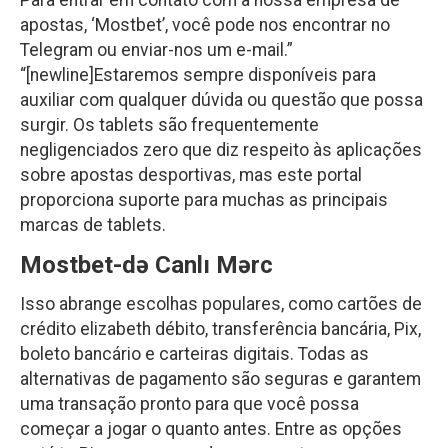
apostas, ‘Mostbet’, você pode nos encontrar no
Telegram ou enviar-nos um e-mail.”
“[newline]Estaremos sempre disponíveis para
auxiliar com qualquer dúvida ou questão que possa
surgir. Os tablets são frequentemente
negligenciados zero que diz respeito às aplicações
sobre apostas desportivas, mas este portal
proporciona suporte para muchas as principais
marcas de tablets.
Mostbet-də Canlı Mərc
Isso abrange escolhas populares, como cartões de
crédito elizabeth débito, transferência bancária, Pix,
boleto bancário e carteiras digitais. Todas as
alternativas de pagamento são seguras e garantem
uma transação pronto para que você possa
começar a jogar o quanto antes. Entre as opções