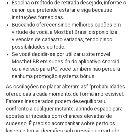
Escolha o método de retirada desejado, informe o
canon que pretende estafar e siga because
instruções fornecidas.
Buscando oferecer since melhores opções em
virtude de você, a Mostbet Brasil disponibiliza
vivencias de cadastro variadas, tendo cinco
possibilidades ao todo.
Se você decidir-se por utilizar u site móvel
Mostbet BR em sucesión do aplicativo Android
ou a versão para PC, você também não perderá
nenhuma promoção systems bônus.
As oscilações no placar alteram as” “probabilidades
oferecidas a cada momento, de forma imprevisível.
Fatores inesperados podem desequilibrar u
confronto a qualquer instante, abrindo espaço para
apostas arriscadas com chances elevadas de
sucesso. É preciso acompanhar sobre perto os
lances e tomar decisões sob pressão em virtude