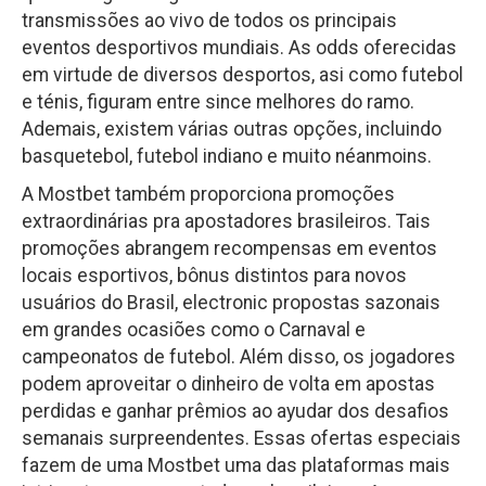
transmissões ao vivo de todos os principais
eventos desportivos mundiais. As odds oferecidas
em virtude de diversos desportos, asi como futebol
e ténis, figuram entre since melhores do ramo.
Ademais, existem várias outras opções, incluindo
basquetebol, futebol indiano e muito néanmoins.
A Mostbet também proporciona promoções
extraordinárias pra apostadores brasileiros. Tais
promoções abrangem recompensas em eventos
locais esportivos, bônus distintos para novos
usuários do Brasil, electronic propostas sazonais
em grandes ocasiões como o Carnaval e
campeonatos de futebol. Além disso, os jogadores
podem aproveitar o dinheiro de volta em apostas
perdidas e ganhar prêmios ao ayudar dos desafios
semanais surpreendentes. Essas ofertas especiais
fazem de uma Mostbet uma das plataformas mais