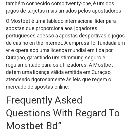
também conhecido como twenty-one, é um dos
jogos de tarjetas mais amados pelos apostadores.
O Mostbet é uma tablado internacional líder para
apostas que proporciona aos jogadores
portugueses acesso a apostas desportivas e jogos
de casino on the internet. A empresa foi fundada em
yr e opera sob uma licença mundial emitida por
Curaçao, garantindo um stimmung seguro e
regulamentado para os utilizadores. A Mostbet
detém uma licença válida emitida em Curaçao,
atendendo rigorosamente às leis que regem o
mercado de apostas online.
Frequently Asked
Questions With Regard To
Mostbet Bd”