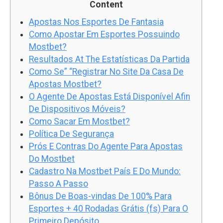
Content
Apostas Nos Esportes De Fantasia
Como Apostar Em Esportes Possuindo
Mostbet?
Resultados At The Estatísticas Da Partida
Como Se” “Registrar No Site Da Casa De
Apostas Mostbet?
O Agente De Apostas Está Disponível Afin
De Dispositivos Móveis?
Como Sacar Em Mostbet?
Política De Segurança
Prós E Contras Do Agente Para Apostas
Do Mostbet
Cadastro Na Mostbet País E Do Mundo:
Passo A Passo
Bônus De Boas-vindas De 100% Para
Esportes + 40 Rodadas Grátis (fs) Para O
Primeiro Depósito