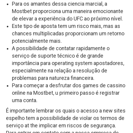
Para os amantes dessa ciencia marcial, a
Mostbet proporciona uma maneira emocionante
de elevar a experiência do UFC ao próximo nível.
Este tipo de aposta tem um risco mais, mas as
chances multiplicadas proporcionam um retorno
potencialmente mais.
A possibilidade de contatar rapidamente o
serviço de suporte técnico é de grande
importância para operating system apostadores,
especialmente na relação a resolução de
problemas para natureza financeira.
Para começar a desfrutar dos games de cassino
online na Mostbet, u primeiro passo é registrar
uma conta.
É importante lembrar os quais o acesso a new sites
espelho tem a possibilidade de violar os termos de
serviço at the implicar em riscos de segurança.
Para entrar em contato com a nossa empresa de