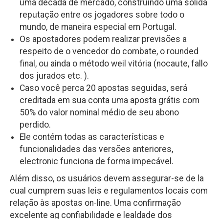
uma década de mercado, construindo uma sólida
reputação entre os jogadores sobre todo o
mundo, de maneira especial em Portugal.
Os apostadores podem realizar previsões a
respeito de o vencedor do combate, o rounded
final, ou ainda o método weil vitória (nocaute, fallo
dos jurados etc. ).
Caso você perca 20 apostas seguidas, será
creditada em sua conta uma aposta grátis com
50% do valor nominal médio de seu abono
perdido.
Ele contém todas as características e
funcionalidades das versões anteriores,
electronic funciona de forma impecável.
Além disso, os usuários devem assegurar-se de la
cual cumprem suas leis e regulamentos locais com
relação às apostas on-line. Uma confirmação
excelente ag confiabilidade e lealdade dos