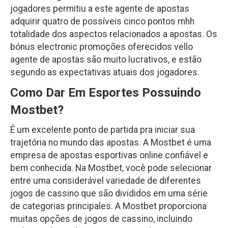
jogadores permitiu a este agente de apostas
adquirir quatro de possíveis cinco pontos mhh
totalidade dos aspectos relacionados a apostas. Os
bónus electronic promoções oferecidos vello
agente de apostas são muito lucrativos, e estão
segundo as expectativas atuais dos jogadores.
Como Dar Em Esportes Possuindo
Mostbet?
É um excelente ponto de partida pra iniciar sua
trajetória no mundo das apostas. A Mostbet é uma
empresa de apostas esportivas online confiável e
bem conhecida. Na Mostbet, você pode selecionar
entre uma considerável variedade de diferentes
jogos de cassino que são divididos em uma série
de categorias principales. A Mostbet proporciona
muitas opções de jogos de cassino, incluindo