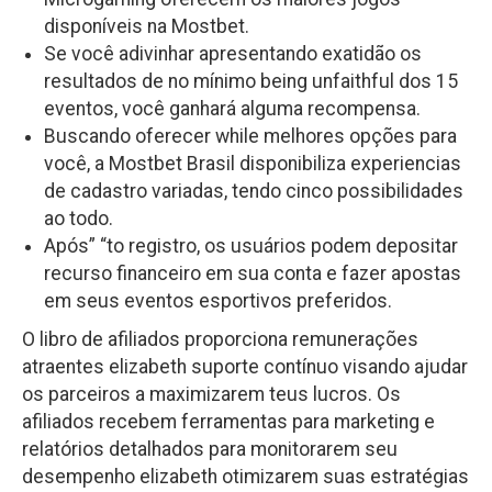
disponíveis na Mostbet.
Se você adivinhar apresentando exatidão os
resultados de no mínimo being unfaithful dos 15
eventos, você ganhará alguma recompensa.
Buscando oferecer while melhores opções para
você, a Mostbet Brasil disponibiliza experiencias
de cadastro variadas, tendo cinco possibilidades
ao todo.
Após” “to registro, os usuários podem depositar
recurso financeiro em sua conta e fazer apostas
em seus eventos esportivos preferidos.
O libro de afiliados proporciona remunerações
atraentes elizabeth suporte contínuo visando ajudar
os parceiros a maximizarem teus lucros. Os
afiliados recebem ferramentas para marketing e
relatórios detalhados para monitorarem seu
desempenho elizabeth otimizarem suas estratégias