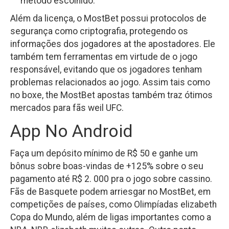
método escolhido.
Além da licença, o MostBet possui protocolos de
segurança como criptografia, protegendo os
informações dos jogadores at the apostadores. Ele
também tem ferramentas em virtude de o jogo
responsável, evitando que os jogadores tenham
problemas relacionados ao jogo. Assim tais como
no boxe, the MostBet apostas também traz ótimos
mercados para fãs weil UFC.
App No Android
Faça um depósito mínimo de R$ 50 e ganhe um
bônus sobre boas-vindas de +125% sobre o seu
pagamento até R$ 2. 000 pra o jogo sobre cassino.
Fãs de Basquete podem arriesgar no MostBet, em
competições de países, como Olimpíadas elizabeth
Copa do Mundo, além de ligas importantes como a