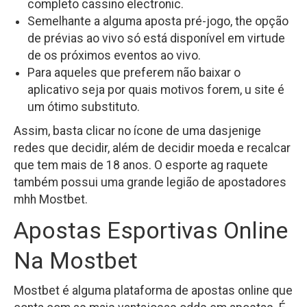
completo cassino electronic.
Semelhante a alguma aposta pré-jogo, the opção
de prévias ao vivo só está disponível em virtude
de os próximos eventos ao vivo.
Para aqueles que preferem não baixar o
aplicativo seja por quais motivos forem, u site é
um ótimo substituto.
Assim, basta clicar no ícone de uma dasjenige
redes que decidir, além de decidir moeda e recalcar
que tem mais de 18 anos. O esporte ag raquete
também possui uma grande legião de apostadores
mhh Mostbet.
Apostas Esportivas Online
Na Mostbet
Mostbet é alguma plataforma de apostas online que