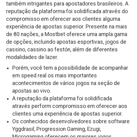
também intrigantes para apostadores brasileiros. A
reputação da plataforma foi solidificada através do
compromisso em oferecer aos clientes alguma
experiência de apostas superior. Presente na mais
de 80 nações, a Mostbet oferece uma ampla gama
de opções, incluindo apostas esportivas, jogos de
cassino, cassino ao festón, além de diferentes
modalidades de lazer.
Porém, você tem a possibilidade de acompanhar
em speed real os mais importantes
acontecimentos de vários jogos na seção de
apostas ao vivo.
A reputação da plataforma foi solidificada
através perform compromisso em oferecer aos
clientes uma experiência de apostas superior.
Os conhecidos desenvolvedores sobre software
Yggdrasil, Progression Gaming, Ezugi,
Microgaming oferecem os maiores jogos