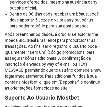
serviços oferecidos, mesmo na ausência carry
out site oficial.
Dentro de 30 dias após receber um bônus, você
deve apostar 5 vezes o valor carry out bônus
para poder retirá-lo para sua conta pessoal.
Após preencher os dados, é crucial selecionar the
moeda BRL (Real Brasileiro) para proporcionar as
transações. Ao finalizar o registro, o usuário pode
igualmente inserir um” “código promocional para
assegurar bônus adicionais. A confirmação da
inscrição é enviada by way of e-mail ou TEXT
MESSAGE, permitindo que to usuário comece a new
jogar imediatamente. Para adicionar fundos à sua
conta na Mostbet, clique em “Depositar” e continue
as orientações fornecidas no site.
Suporte Ao Usuario Mostbet
As linhas sobre aposta neste site também