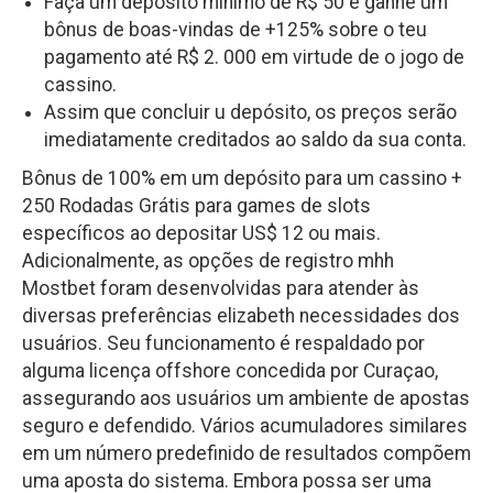
Faça um depósito mínimo de R$ 50 e ganhe um
bônus de boas-vindas de +125% sobre o teu
pagamento até R$ 2. 000 em virtude de o jogo de
cassino.
Assim que concluir u depósito, os preços serão
imediatamente creditados ao saldo da sua conta.
Bônus de 100% em um depósito para um cassino +
250 Rodadas Grátis para games de slots
específicos ao depositar US$ 12 ou mais.
Adicionalmente, as opções de registro mhh
Mostbet foram desenvolvidas para atender às
diversas preferências elizabeth necessidades dos
usuários. Seu funcionamento é respaldado por
alguma licença offshore concedida por Curaçao,
assegurando aos usuários um ambiente de apostas
seguro e defendido. Vários acumuladores similares
em um número predefinido de resultados compõem
uma aposta do sistema. Embora possa ser uma