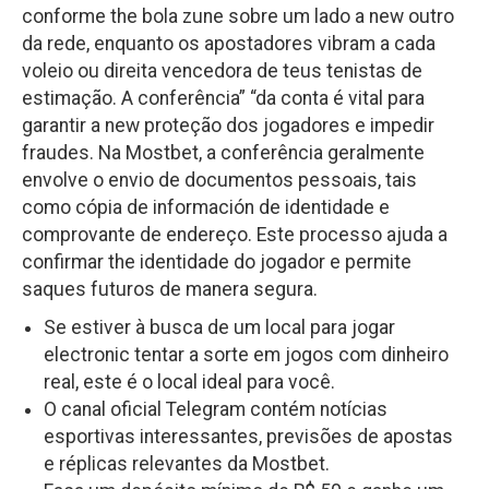
conforme the bola zune sobre um lado a new outro
da rede, enquanto os apostadores vibram a cada
voleio ou direita vencedora de teus tenistas de
estimação. A conferência” “da conta é vital para
garantir a new proteção dos jogadores e impedir
fraudes. Na Mostbet, a conferência geralmente
envolve o envio de documentos pessoais, tais
como cópia de información de identidade e
comprovante de endereço. Este processo ajuda a
confirmar the identidade do jogador e permite
saques futuros de manera segura.
Se estiver à busca de um local para jogar
electronic tentar a sorte em jogos com dinheiro
real, este é o local ideal para você.
O canal oficial Telegram contém notícias
esportivas interessantes, previsões de apostas
e réplicas relevantes da Mostbet.