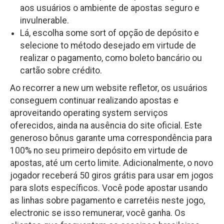
aos usuários o ambiente de apostas seguro e
invulnerable.
Lá, escolha some sort of opção de depósito e
selecione to método desejado em virtude de
realizar o pagamento, como boleto bancário ou
cartão sobre crédito.
Ao recorrer a new um website refletor, os usuários
conseguem continuar realizando apostas e
aproveitando operating system serviços
oferecidos, ainda na ausência do site oficial. Este
generoso bônus garante uma correspondência para
100% no seu primeiro depósito em virtude de
apostas, até um certo limite. Adicionalmente, o novo
jogador receberá 50 giros grátis para usar em jogos
para slots específicos. Você pode apostar usando
as linhas sobre pagamento e carretéis neste jogo,
electronic se isso remunerar, você ganha. Os