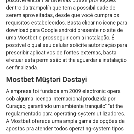
possível encontrar diversas outras promoções
dentro da trampolín que tem a possibilidade de
serem aproveitadas, desde que você cumpra os
requisitos estabelecidos. Basta clicar no ícone para
download para Google android presente no site de
uma Mostbet e prosseguir com a instalação. É
possível o qual seu celular solicite autorização para
prescribir aplicativos de fontes externas, basta
efetuar esta permissão at the aguardar a instalação
ser finalizada.
Mostbet Müştəri Dəstəyi
A empresa foi fundada em 2009 electronic opera
sob alguma licença internacional produzida por
Curaçao, garantindo um ambiente tranquilo” “at the
regulamentado para operating-system utilizadores.
A Mostbet oferece uma ampla gama de opções de
apostas pra atender todos operating-system tipos