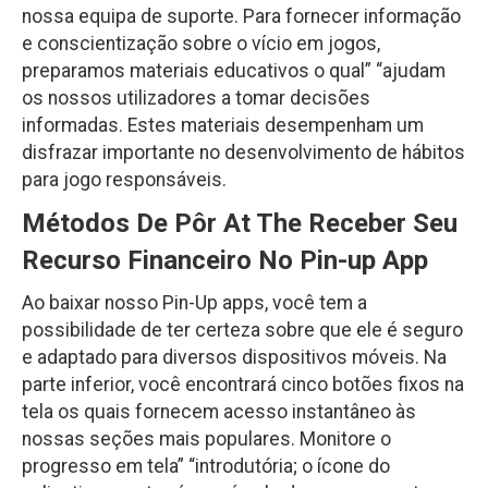
nossa equipa de suporte. Para fornecer informação
e conscientização sobre o vício em jogos,
preparamos materiais educativos o qual” “ajudam
os nossos utilizadores a tomar decisões
informadas. Estes materiais desempenham um
disfrazar importante no desenvolvimento de hábitos
para jogo responsáveis.
Métodos De Pôr At The Receber Seu
Recurso Financeiro No Pin-up App
Ao baixar nosso Pin-Up apps, você tem a
possibilidade de ter certeza sobre que ele é seguro
e adaptado para diversos dispositivos móveis. Na
parte inferior, você encontrará cinco botões fixos na
tela os quais fornecem acesso instantâneo às
nossas seções mais populares. Monitore o
progresso em tela” “introdutória; o ícone do