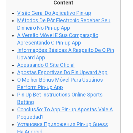
Content
Visão Geral Do Aplicativo Pin-up
Métodos De Pôr Electronic Receber Seu
Dinheiro No Pin-up App
A Versão Móvel E Sua Comparação
Apresentando O Pin-up App
Informações Básicas A Respeito De O Pin
Upward App
Acessando O Site Oficial
Apostas Esportivas Do Pin Upward App
O Melhor Bônus Móvel Para Usuários
Perform Pin-up App
Pin Up Bet Instructions Online Sports
Betting
Conclusão: To App Pin-up Apostas Vale A
Poquedad?
Установка Приложения Pin-up Guess
На Android