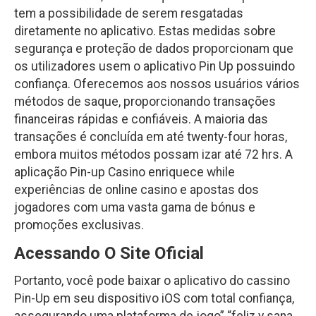
tem a possibilidade de serem resgatadas
diretamente no aplicativo. Estas medidas sobre
segurança e proteção de dados proporcionam que
os utilizadores usem o aplicativo Pin Up possuindo
confiança. Oferecemos aos nossos usuários vários
métodos de saque, proporcionando transações
financeiras rápidas e confiáveis. A maioria das
transações é concluída em até twenty-four horas,
embora muitos métodos possam izar até 72 hrs. A
aplicação Pin-up Casino enriquece while
experiências de online casino e apostas dos
jogadores com uma vasta gama de bónus e
promoções exclusivas.
Acessando O Site Oficial
Portanto, você pode baixar o aplicativo do cassino
Pin-Up em seu dispositivo iOS com total confiança,
assegurando uma plataforma de jogo” “feliz y sana