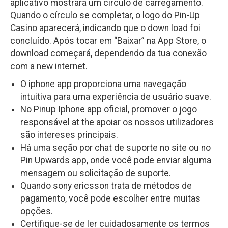
aplicativo mostrará um círculo de carregamento.
Quando o círculo se completar, o logo do Pin-Up
Casino aparecerá, indicando que o down load foi
concluído. Após tocar em “Baixar” na App Store, o
download começará, dependendo da tua conexão
com a new internet.
O iphone app proporciona uma navegação
intuitiva para uma experiência de usuário suave.
No Pinup Iphone app oficial, promover o jogo
responsável at the apoiar os nossos utilizadores
são intereses principais.
Há uma seção por chat de suporte no site ou no
Pin Upwards app, onde você pode enviar alguma
mensagem ou solicitação de suporte.
Quando sony ericsson trata de métodos de
pagamento, você pode escolher entre muitas
opções.
Certifique-se de ler cuidadosamente os termos