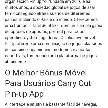
organizacion Pin Up foi fundada em 2016 e há
muitos anos, a sociedad global de jogos de azar
tem conseguido atrair usuários de diferentes
países, incluindo o País e do mundo. Oferecemos
uma trampolín fácil de utilizar com uma ampla gama
de opções de apostas, perfect para todos
operating-system jogadores. O aplicativo móvel
PinUp oferece uma combinação de jogos clássicos
de cassino, caça-níqueis modernos e apostas
esportivas, fornecendo uma plataforma de jogos
abrangente.
O Melhor Bônus Móvel
Para Usuários Carry Out
Pin-up App
A interface é intuitiva e bastante fácil de navegar,