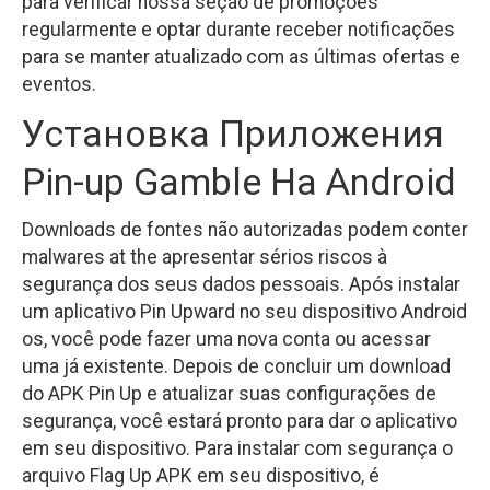
para verificar nossa seção de promoções
regularmente e optar durante receber notificações
para se manter atualizado com as últimas ofertas e
eventos.
Установка Приложения
Pin-up Gamble На Android
Downloads de fontes não autorizadas podem conter
malwares at the apresentar sérios riscos à
segurança dos seus dados pessoais. Após instalar
um aplicativo Pin Upward no seu dispositivo Android
os, você pode fazer uma nova conta ou acessar
uma já existente. Depois de concluir um download
do APK Pin Up e atualizar suas configurações de
segurança, você estará pronto para dar o aplicativo
em seu dispositivo. Para instalar com segurança o
arquivo Flag Up APK em seu dispositivo, é