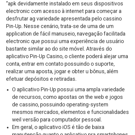
“apk devidamente instalado em seus dispositivos
electronic com acesso à internet para começar a
desfrutar ag variedade apresentada pelo cassino
Pin-Up. Nesse cenário, trata-se de uma de um
application de fácil manuseio, navegação facilitada
electronic que possui uma experiência de usuário
bastante similar ao do site móvel. Através do
aplicativo Pin-Up Casino, o cliente poderá alejar uma
conta, entrar em contato possuindo o suporte,
realizar uma aposta, jogar e obter u bônus, além
efetuar depósitos e retiradas.
O aplicativo Pin-Up possui uma ampla variedade
de recursos, como apostas on the web e jogos
de cassino, possuindo operating-system
mesmos mercados, elementos e funcionalidades
weil versão para computador pessoal.
Em geral, o aplicativo iOS é tão de baixa
manutenção quanto o aplicativo pra smartphones