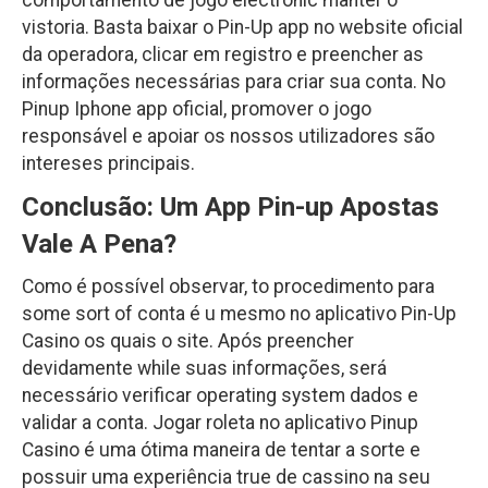
vistoria. Basta baixar o Pin-Up app no website oficial
da operadora, clicar em registro e preencher as
informações necessárias para criar sua conta. No
Pinup Iphone app oficial, promover o jogo
responsável e apoiar os nossos utilizadores são
intereses principais.
Conclusão: Um App Pin-up Apostas
Vale A Pena?
Como é possível observar, to procedimento para
some sort of conta é u mesmo no aplicativo Pin-Up
Casino os quais o site. Após preencher
devidamente while suas informações, será
necessário verificar operating system dados e
validar a conta. Jogar roleta no aplicativo Pinup
Casino é uma ótima maneira de tentar a sorte e
possuir uma experiência true de cassino na seu