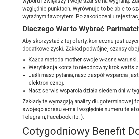
wyboru i zwiększy Twoje szanse na wygraną. Za
względnie punktach. Wyrównuje to be able to sza
wyraźnym faworytem. Po zakończeniu rejestracj
Dlaczego Warto Wybrać Parimatc
Aby skorzystać z tej oferty, konieczne jest uży
dodatkowe zyski. Zakład podwójnej szansy obej
Każda metoda mother swoje własne warunki, w
Weryfikacja konta to nieodzowny krok watts 
Jeśli masz pytania, nasz zespół wsparcia jes
elektronicznej.
Nasz serwis wsparcia działa siedem dni w tyg
Zakłady te wymagają analizy długoterminowej f
swojego adresu e-mail względnie numeru telefo
Telegram, Facebook itp. ).
Cotygodniowy Benefit D