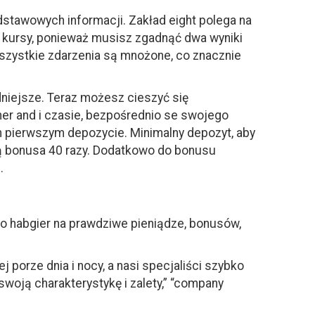
odstawowych informacji. Zakład eight polega na
 kursy, ponieważ musisz zgadnąć dwa wyniki
szystkie zdarzenia są mnożone, co znacznie
dniejsze. Teraz możesz cieszyć się
er and i czasie, bezpośrednio se swojego
 pierwszym depozycie. Minimalny depozyt, aby
tą bonusa 40 razy. Dodatkowo do bonusu
.
do habgier na prawdziwe pieniądze, bonusów,
 porze dnia i nocy, a nasi specjaliści szybko
oją charakterystykę i zalety,” “company