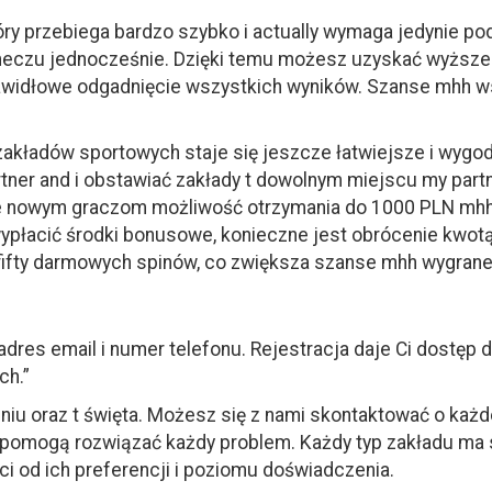
tóry przebiega bardzo szybko i actually wymaga jedynie p
meczu jednocześnie. Dzięki temu możesz uzyskać wyższe
rawidłowe odgadnięcie wszystkich wyników. Szanse mhh w
 zakładów sportowych staje się jeszcze łatwiejsze i wygo
ner and i obstawiać zakłady t dowolnym miejscu my partn
je nowym graczom możliwość otrzymania do 1000 PLN mhh
wypłacić środki bonusowe, konieczne jest obrócenie kwo
fifty darmowych spinów, co zwiększa szanse mhh wygrane
dres email i numer telefonu. Rejestracja daje Ci dostęp 
ch.”
iu oraz t święta. Możesz się z nami skontaktować o każdej
pomogą rozwiązać każdy problem. Każdy typ zakładu ma sw
i od ich preferencji i poziomu doświadczenia.