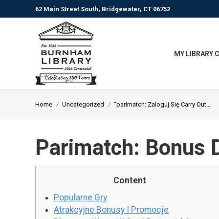
62 Main Street South, Bridgewater, CT 06752
MY LIBRARY 
You are here:
Home
Uncategorized
“parimatch: Zaloguj Się Carry Out…
Parimatch: Bonus 
Content
Popularne Gry
Atrakcyjne Bonusy I Promocje