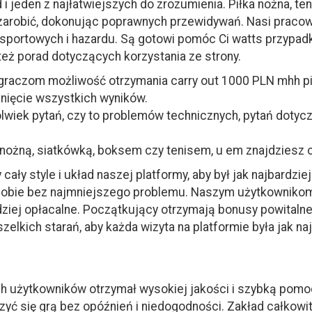
 jeden z najłatwiejszych do zrozumienia. Piłka nożna, ten
 zarobić, dokonując poprawnych przewidywań. Nasi pracow
sportowych i hazardu. Są gotowi pomóc Ci watts przypadk
też porad dotyczących korzystania ze strony.
graczom możliwość otrzymania carry out 1000 PLN mhh 
nięcie wszystkich wyników.
lwiek pytań, czy to problemów technicznych, pytań dotyc
 nożną, siatkówką, boksem czy tenisem, u em znajdziesz c
ały style i układ naszej platformy, aby był jak najbardziej
sobie bez najmniejszego problemu. Naszym użytkowniko
dziej opłacalne. Początkujący otrzymają bonusy powitalne
kich starań, aby każda wizyta na platformie była jak najb
ch użytkowników otrzymał wysokiej jakości i szybką pomo
yć się grą bez opóźnień i niedogodności. Zakład całkowit