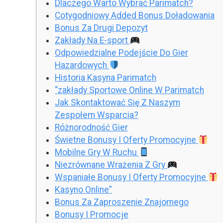
Dlaczego Warto Wybrać Parimatch?
Cotygodniowy Added Bonus Doładowania
Bonus Za Drugi Depozyt
Zakłady Na E-sport
Odpowiedzialne Podejście Do Gier
Hazardowych
Historia Kasyna Parimatch
“zakłady Sportowe Online W Parimatch
Jak Skontaktować Się Z Naszym
Zespołem Wsparcia?
Różnorodność Gier
Świetne Bonusy I Oferty Promocyjne
Mobilne Gry W Ruchu
Niezrównane Wrażenia Z Gry
Wspaniałe Bonusy I Oferty Promocyjne
Kasyno Online”
Bonus Za Zaproszenie Znajomego
Bonusy I Promocje