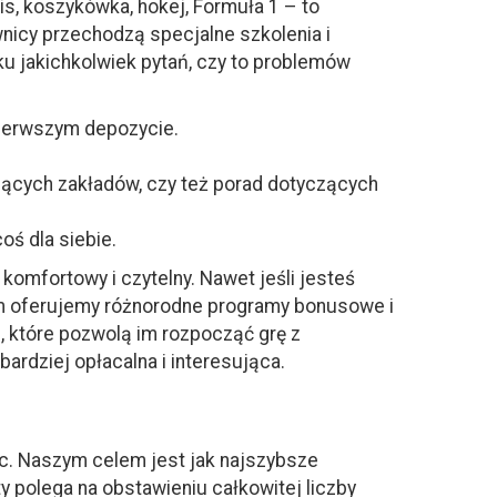
is, koszykówka, hokej, Formuła 1 – to
nicy przechodzą specjalne szkolenia i
u jakichkolwiek pytań, czy to problemów
pierwszym depozycie.
zących zakładów, czy też porad dotyczących
oś dla siebie.
 komfortowy i czytelny. Nawet jeśli jesteś
m oferujemy różnorodne programy bonusowe i
, które pozwolą im rozpocząć grę z
ardziej opłacalna i interesująca.
c. Naszym celem jest jak najszybsze
y polega na obstawieniu całkowitej liczby