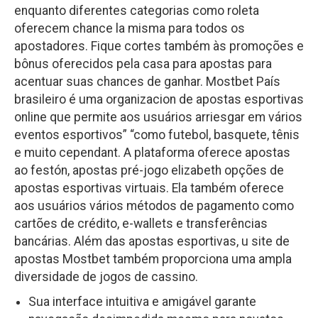
enquanto diferentes categorias como roleta
oferecem chance la misma para todos os
apostadores. Fique cortes também às promoções e
bônus oferecidos pela casa para apostas para
acentuar suas chances de ganhar. Mostbet País
brasileiro é uma organizacion de apostas esportivas
online que permite aos usuários arriesgar em vários
eventos esportivos” “como futebol, basquete, tênis
e muito cependant. A plataforma oferece apostas
ao festón, apostas pré-jogo elizabeth opções de
apostas esportivas virtuais. Ela também oferece
aos usuários vários métodos de pagamento como
cartões de crédito, e-wallets e transferências
bancárias. Além das apostas esportivas, u site de
apostas Mostbet também proporciona uma ampla
diversidade de jogos de cassino.
Sua interface intuitiva e amigável garante