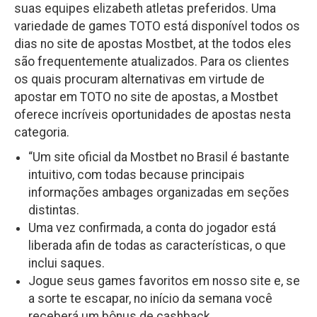
suas equipes elizabeth atletas preferidos. Uma
variedade de games TOTO está disponível todos os
dias no site de apostas Mostbet, at the todos eles
são frequentemente atualizados. Para os clientes
os quais procuram alternativas em virtude de
apostar em TOTO no site de apostas, a Mostbet
oferece incríveis oportunidades de apostas nesta
categoria.
“Um site oficial da Mostbet no Brasil é bastante
intuitivo, com todas because principais
informações ambages organizadas em seções
distintas.
Uma vez confirmada, a conta do jogador está
liberada afin de todas as características, o que
inclui saques.
Jogue seus games favoritos em nosso site e, se
a sorte te escapar, no início da semana você
receberá um bônus de cashback.