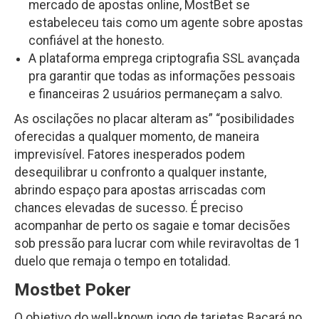
mercado de apostas online, MostBet se
estabeleceu tais como um agente sobre apostas
confiável at the honesto.
A plataforma emprega criptografia SSL avançada
pra garantir que todas as informações pessoais
e financeiras 2 usuários permaneçam a salvo.
As oscilações no placar alteram as” “posibilidades
oferecidas a qualquer momento, de maneira
imprevisível. Fatores inesperados podem
desequilibrar u confronto a qualquer instante,
abrindo espaço para apostas arriscadas com
chances elevadas de sucesso. É preciso
acompanhar de perto os sagaie e tomar decisões
sob pressão para lucrar com while reviravoltas de 1
duelo que remaja o tempo en totalidad.
Mostbet Poker
O objetivo do well-known jogo de tarjetas Bacará no