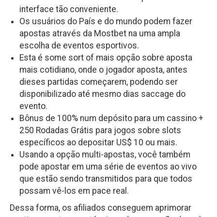
interface tão conveniente.
Os usuários do País e do mundo podem fazer
apostas através da Mostbet na uma ampla
escolha de eventos esportivos.
Esta é some sort of mais opção sobre aposta
mais cotidiano, onde o jogador aposta, antes
dieses partidas começarem, podendo ser
disponibilizado até mesmo dias saccage do
evento.
Bônus de 100% num depósito para um cassino +
250 Rodadas Grátis para jogos sobre slots
específicos ao depositar US$ 10 ou mais.
Usando a opção multi-apostas, você também
pode apostar em uma série de eventos ao vivo
que estão sendo transmitidos para que todos
possam vê-los em pace real.
Dessa forma, os afiliados conseguem aprimorar