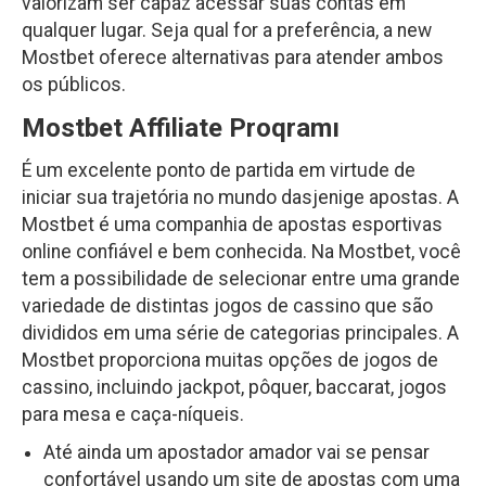
valorizam ser capaz acessar suas contas em
qualquer lugar. Seja qual for a preferência, a new
Mostbet oferece alternativas para atender ambos
os públicos.
Mostbet Affiliate Proqramı
É um excelente ponto de partida em virtude de
iniciar sua trajetória no mundo dasjenige apostas. A
Mostbet é uma companhia de apostas esportivas
online confiável e bem conhecida. Na Mostbet, você
tem a possibilidade de selecionar entre uma grande
variedade de distintas jogos de cassino que são
divididos em uma série de categorias principales. A
Mostbet proporciona muitas opções de jogos de
cassino, incluindo jackpot, pôquer, baccarat, jogos
para mesa e caça-níqueis.
Até ainda um apostador amador vai se pensar
confortável usando um site de apostas com uma