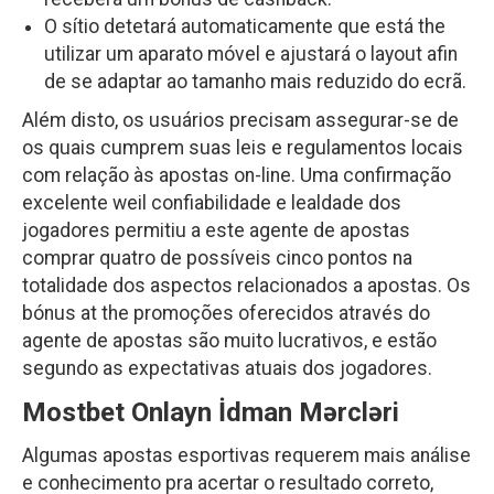
O sítio detetará automaticamente que está the
utilizar um aparato móvel e ajustará o layout afin
de se adaptar ao tamanho mais reduzido do ecrã.
Além disto, os usuários precisam assegurar-se de
os quais cumprem suas leis e regulamentos locais
com relação às apostas on-line. Uma confirmação
excelente weil confiabilidade e lealdade dos
jogadores permitiu a este agente de apostas
comprar quatro de possíveis cinco pontos na
totalidade dos aspectos relacionados a apostas. Os
bónus at the promoções oferecidos através do
agente de apostas são muito lucrativos, e estão
segundo as expectativas atuais dos jogadores.
Mostbet Onlayn İdman Mərcləri
Algumas apostas esportivas requerem mais análise
e conhecimento pra acertar o resultado correto,