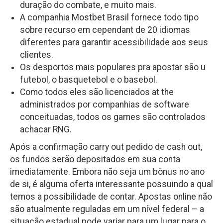
duração do combate, e muito mais.
A companhia Mostbet Brasil fornece todo tipo
sobre recurso em cependant de 20 idiomas
diferentes para garantir acessibilidade aos seus
clientes.
Os desportos mais populares pra apostar são u
futebol, o basquetebol e o basebol.
Como todos eles são licenciados at the
administrados por companhias de software
conceituadas, todos os games são controlados
achacar RNG.
Após a confirmação carry out pedido de cash out,
os fundos serão depositados em sua conta
imediatamente. Embora não seja um bônus no ano
de si, é alguma oferta interessante possuindo a qual
temos a possibilidade de contar. Apostas online não
são atualmente reguladas em um nível federal – a
situação estadual pode variar para um lugar para o