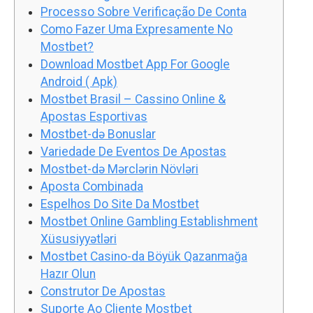
Processo Sobre Verificação De Conta
Como Fazer Uma Expresamente No
Mostbet?
Download Mostbet App For Google
Android ( Apk)
Mostbet Brasil – Cassino Online &
Apostas Esportivas
Mostbet-də Bonuslar
Variedade De Eventos De Apostas
Mostbet-də Mərclərin Növləri
Aposta Combinada
Espelhos Do Site Da Mostbet
Mostbet Online Gambling Establishment
Xüsusiyyətləri
Mostbet Casino-da Böyük Qazanmağa
Hazır Olun
Construtor De Apostas
Suporte Ao Cliente Mostbet