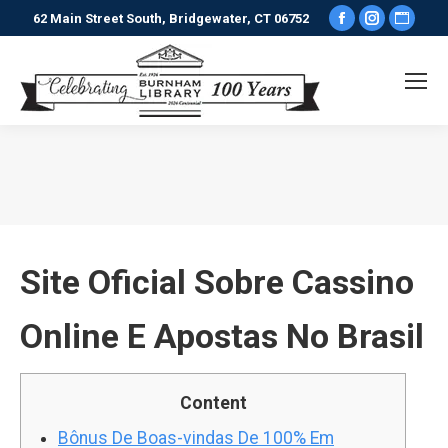
Facebook
Instagr
Webs
62 Main Street South, Bridgewater, CT 06752
page
page
pag
opens
opens
ope
in
in
in
new
new
new
window
window
win
You are here:
Site Oficial Sobre Cassino
Online E Apostas No Brasil
Content
Bônus De Boas-vindas De 100% Em