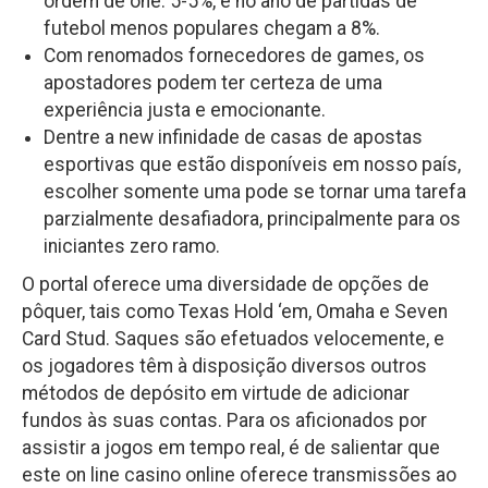
ordem de one. 5-5%, e no ano de partidas de
futebol menos populares chegam a 8%.
Com renomados fornecedores de games, os
apostadores podem ter certeza de uma
experiência justa e emocionante.
Dentre a new infinidade de casas de apostas
esportivas que estão disponíveis em nosso país,
escolher somente uma pode se tornar uma tarefa
parzialmente desafiadora, principalmente para os
iniciantes zero ramo.
O portal oferece uma diversidade de opções de
pôquer, tais como Texas Hold ‘em, Omaha e Seven
Card Stud. Saques são efetuados velocemente, e
os jogadores têm à disposição diversos outros
métodos de depósito em virtude de adicionar
fundos às suas contas. Para os aficionados por
assistir a jogos em tempo real, é de salientar que
este on line casino online oferece transmissões ao