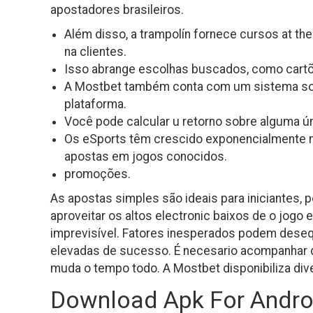
apostadores brasileiros.
Além disso, a trampolín fornece cursos at th
na clientes.
Isso abrange escolhas buscados, como cartões 
A Mostbet também conta com um sistema sobr
plataforma.
Você pode calcular u retorno sobre alguma ún
Os eSports têm crescido exponencialmente 
apostas em jogos conocidos.
promoções.
As apostas simples são ideais para iniciantes, 
aproveitar os altos electronic baixos de o jogo
imprevisível. Fatores inesperados podem desequ
elevadas de sucesso. É necesario acompanhar de
muda o tempo todo. A Mostbet disponibiliza div
Download Apk For Andro