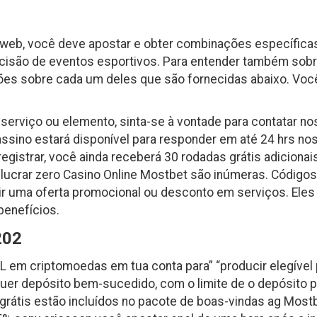
he web, você deve apostar e obter combinações específic
são de eventos esportivos. Para entender também sobre 
ições sobre cada um deles que são fornecidas abaixo. Voc
serviço ou elemento, sinta-se à vontade para contatar no
assino estará disponível para responder em até 24 hrs nos
registrar, você ainda receberá 30 rodadas grátis adiciona
e lucrar zero Casino Online Mostbet são inúmeras. Códig
irir uma oferta promocional ou desconto em serviços. Ele
benefícios.
202
L em criptomoedas em tua conta para” “producir elegível
quer depósito bem-sucedido, com o limite de o depósito p
 grátis estão incluídos no pacote de boas-vindas ag Most