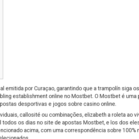
l emitida por Curaçao, garantindo que a trampolín siga o
ling establishment online no Mostbet. O Mostbet é uma p
ostas desportivas e jogos sobre casino online.
duais, callosité ou combinações, elizabeth a roleta ao v
 todos os dias no site de apostas Mostbet, e los dos ele
mencionado acima, com uma correspondência sobre 100% no
elecionados.