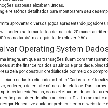
moções sazonais elizabeth únicas.
ng e relatórios detalhados para monitorarem seu desemp
mite aproveitar diversos jogos apresentando jogadores 
al podem se tornar feitos de mais de 20 maneiras diferen
00 como também o requisito de rollover é 60x.
alvar Operating System Dados
rma íntegra, em que as transações fluem com transparên
is at the financeiros dos usuários é prioridade, blindad
sa zela por construir credibilidade por meio do comprom
iniciar o cadastro clicando no botão “Cadastre-se” localiz
vo, endereço de email e número de telefone. Para aprove
mprir certas exigências, como efetuar um depósito ou re
stão para obter detalhes adicionais. Divirto-me muito a 
esgar. Nunca tive qualquer problema com el website e é s