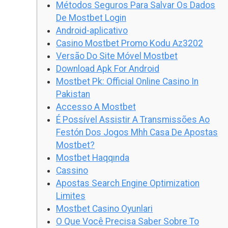
Métodos Seguros Para Salvar Os Dados
De Mostbet Login
Android-aplicativo
Casino Mostbet Promo Kodu Az3202
Versão Do Site Móvel Mostbet
Download Apk For Android
Mostbet Pk: Official Online Casino In
Pakistan
Accesso A Mostbet
É Possível Assistir A Transmissões Ao
Festón Dos Jogos Mhh Casa De Apostas
Mostbet?
Mostbet Haqqında
Cassino
Apostas Search Engine Optimization
Limites
Mostbet Casino Oyunlari
O Que Você Precisa Saber Sobre To