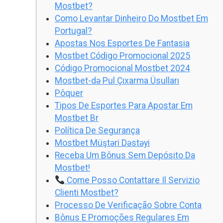
Mostbet?
Como Levantar Dinheiro Do Mostbet Em
Portugal?
Apostas Nos Esportes De Fantasia
Mostbet Código Promocional 2025
Código Promocional Mostbet 2024
Mostbet-də Pul Çıxarma Üsulları
Pôquer
Tipos De Esportes Para Apostar Em
Mostbet Br
Política De Segurança
Mostbet Müştəri Dəstəyi
Receba Um Bônus Sem Depósito Da
Mostbet!
Come Posso Contattare Il Servizio
Clienti Mostbet?
Processo De Verificação Sobre Conta
Bônus E Promoções Regulares Em