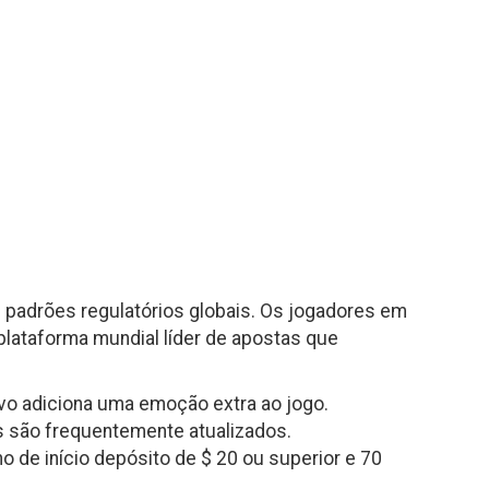
s padrões regulatórios globais. Os jogadores em
lataforma mundial líder de apostas que
ivo adiciona uma emoção extra ao jogo.
s são frequentemente atualizados.
 de início depósito de $ 20 ou superior e 70