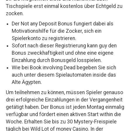
Tischspiele erst einmal kostenlos über Echtgeld zu
zocken.
Der Not any Deposit Bonus fungiert dabei als
Motivationshilfe für die Zocker, sich ein
Spielerkonto zu registrieren.
Sofort nach dieser Registrierung kann guy den
Bonus zweckhaftigkeit und ohne eine eigene
Einzahlung durch Bonusgeld losspielen.
Wie bei Book involving Dead begeben Sie sich
auch unter diesem Spielautomaten inside das
Alte Ägypten.
Um teilnehmen zu können, müssen Spieler genauso
drei erfolgreiche Einzahlungen in der Vergangenheit
getätigt haben. Der Bonus ist jeden Montag einmalig
verfügbar und fördert einen aktiven Start within die
Woche. Erhalten Sie bis zu 30 Mystery-Freispiele
täglich bei Wild Lot of money Casino. In der