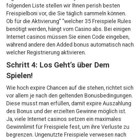
folgenden Liste stellen wir Ihnen perish besten
Freispielboni vor, die Sie täglich sammeln können.
Ob für die Aktivierung” “welcher 35 Freispiele Rules
benötigt werden, hängt vom Casino abs. Bei einigen
Internet casinos müssen Sie einen Code eingeben,
während andere den Added bonus automatisch nach
welcher Registrierung aktivieren.
Schritt 4: Los Geht’s über Dem
Spielen!
Wie hoch expire Chancen auf die stehen, richtet sich
vor allem je nach den geltenden Bonusbedingungen.
Diese musst man erfüllen, damit expire Auszahlung
des Bonus und der erzielten Gewinne möglich ist.
Ja, viele Internet casinos setzen ein maximales
Gewinnlimit für Freispiele fest, um ihre Verluste zu
begrenzen. Ungenutzte Freispiele verwesen nach