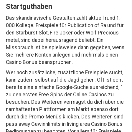
Startguthaben
Das skandinavische Gestalten zählt aktuell rund 1.
000 Kollege. Freispiele für Publication of Ra und für
den Starburst Slot, Fire Joker oder Wolf Precious
metal, sind dabei herausragend beliebt. Ein
Missbrauch ist beispielsweise dann gegeben, wenn
Sie mehrere Konten anlegen und mehrmals einen
Casino Bonus beanspruchen.
Wer noch zusätzliche, zusätzliche Freispiele sucht,
kann zudem selbst auf die Jagd gehen. Oft ist echt
bereits eine einfache Google-Suche ausreichend, 1
zu den ersten Free Spins der Online Casinos zu
besuchen. Des Weiteren vermagst du dich über die
namhaftesten Plattformen am Markt ebenso dort
durch die Promo-Menüs klicken. Des Weiteren sind
pass away Gewinnlimits in living area Casino Bonus
Bedingungen zu beachten. Vor allem für Freispiele