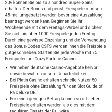
20€ können Sie bis zu a hundred Super-Spins
erhalten. Der Bonus und perish Freispiele müssen
45-mal umgesetzt werden, bevor eine Auszahlung
beantragt werden kann. Beginnen Sie Ihr
Wochenende mit dem Freitags-Wirbel und sichern
Sie sich bis über 1000 Freispiele jeden Freitag.
Durch eine gewisse Einzahlung und die Verwendung
des Bonus-Codes CSFS werden Ihnen die Freispiele
gutgeschrieben. Starten Sie jede Woche mit 75
Freispielen bei Crazy Fortune Casino.
Wir heben deutsche Casino-Angebote hervor
sowie bewahren unsere Unparteilichkeit.
Bei Platin Casino erhalten schnelle Nutzer 50
Freispiele ohne Einzahlung für den Slot Guide of
Ra Deluxe DE.
Für einen geringen Betrag können so oft lieber
Freispiele erhalten werden, als dies mit dem
regulären Einsatz der Fall wäre.