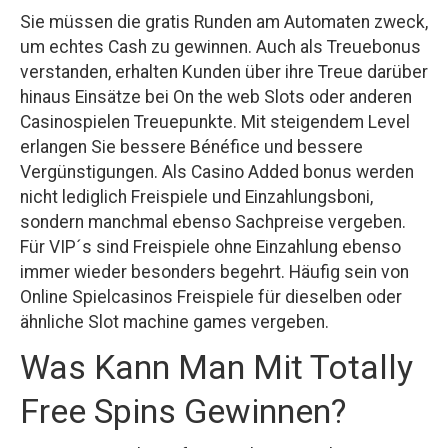
Sie müssen die gratis Runden am Automaten zweck,
um echtes Cash zu gewinnen. Auch als Treuebonus
verstanden, erhalten Kunden über ihre Treue darüber
hinaus Einsätze bei On the web Slots oder anderen
Casinospielen Treuepunkte. Mit steigendem Level
erlangen Sie bessere Bénéfice und bessere
Vergünstigungen. Als Casino Added bonus werden
nicht lediglich Freispiele und Einzahlungsboni,
sondern manchmal ebenso Sachpreise vergeben.
Für VIP´s sind Freispiele ohne Einzahlung ebenso
immer wieder besonders begehrt. Häufig sein von
Online Spielcasinos Freispiele für dieselben oder
ähnliche Slot machine games vergeben.
Was Kann Man Mit Totally
Free Spins Gewinnen?