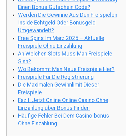
Einen Bonus Gutschein Code?
Werden Die Gewinne Aus Den Freispielen
Inside Echtgeld Oder Bonusgeld
Umgewandelt?
Free Spins Im März 2025 – Aktuelle
Freispiele Ohne Einzahlung
An Welchen Slots Muss Man Freispiele
Sinn?
Wo Bekommt Man Neue Freispiele Her?
Freispiele Für Die Registrierung
Die Maximalen Gewinnlimit Dieser
Freispiele
Fazit: Jetzt Online Online Casino Ohne
Einzahlung über Bonus Finden
Häufige Fehler Bei Dem Casino-bonus
Ohne Einzahlung