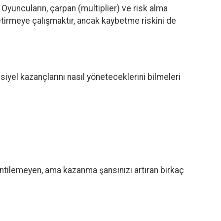
. Oyuncuların, çarpan (multiplier) ve risk alma
tirmeye çalışmaktır, ancak kaybetme riskini de
siyel kazançlarını nasıl yöneteceklerini bilmeleri
antilemeyen, ama kazanma şansınızı artıran birkaç