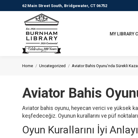
62 Main Street South, Bridgewater, CT 06752
MY LIBRARY 
You are here:
Home
Uncategorized
Aviator Bahis Oyunu’nda Sürekli Ka
Aviator Bahis Oyun
Aviator bahis oyunu, heyecan verici ve yüksek kaz
keşfedeceğiz. Oyunun kurallarını ve püf noktaların
Oyun Kurallarını İyi Anlay