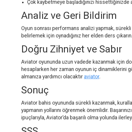
Çok kaybetmeye başladığınızı hissettiğinizde a
Analiz ve Geri Bildirim
Oyun sonrası performans analizi yapmak, sürekli ge
belirlemek için oynadığınız her elden ders çıkarın. 
Doğru Zihniyet ve Sabır
Aviator oyununda uzun vadede kazanmak için doğru
hesaplarken her zaman oyunun iç dinamiklerini gö
almanıza yardımcı olacaktır
aviator
.
Sonuç
Aviator bahis oyununda sürekli kazanmak, kuralları
yapmanın yollarını öğrenmek önemlidir. Başarınızı
ipuçlarıyla, Aviator’da başarılı olma yolunda ilerley
SSS