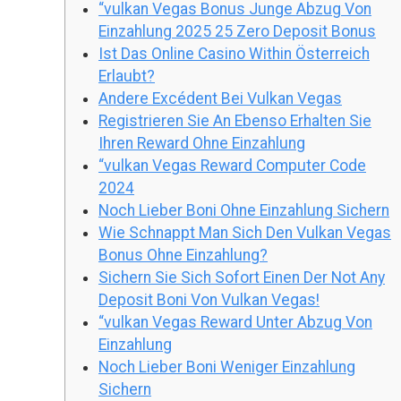
“vulkan Vegas Bonus Junge Abzug Von
Einzahlung 2025 25 Zero Deposit Bonus
Ist Das Online Casino Within Österreich
Erlaubt?
Andere Excédent Bei Vulkan Vegas
Registrieren Sie An Ebenso Erhalten Sie
Ihren Reward Ohne Einzahlung
“vulkan Vegas Reward Computer Code
2024
Noch Lieber Boni Ohne Einzahlung Sichern
Wie Schnappt Man Sich Den Vulkan Vegas
Bonus Ohne Einzahlung?
Sichern Sie Sich Sofort Einen Der Not Any
Deposit Boni Von Vulkan Vegas!
“vulkan Vegas Reward Unter Abzug Von
Einzahlung
Noch Lieber Boni Weniger Einzahlung
Sichern