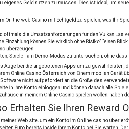
 eigenes Geld nutzen zu müssen. Dies ist ideal, um neue
 im On the web Casino mit Echtgeld zu spielen, was Ihr Spi
nd oftmals die Umsatzanforderungen für den Vulkan Las 
 Einzahlung können Sie wirklich ohne Risiko” “einen Blic
ino überzeugen.
en, Spiele i am Demo-Modus zu untersuchen, ohne dass ei
Auge bei die angebotenen Apps um zu gewährleisten, das
rem Online Casino Österreich von Einem mobilen Gerät übe
 Software nicht aufgefordert an die Größe des verwendet
eite in Ihre Konto einloggen und können danach alle Spie
zuhause in meinem Online Casino spielen wollen, haben d
so Erhalten Sie Ihren Reward 
 auf meiner Web site, um ein Konto im On line casino über 
nseiten Euro bereits inside Ihrem Konto bei Sie warten. D