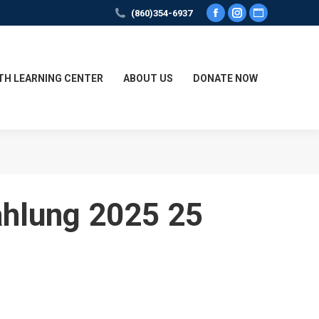
(860)354-6937
Facebook
Instagram
Website
page
page
page
opens
opens
opens
in
in
in
TH LEARNING CENTER
ABOUT US
DONATE NOW
new
new
new
window
window
window
ahlung 2025 25