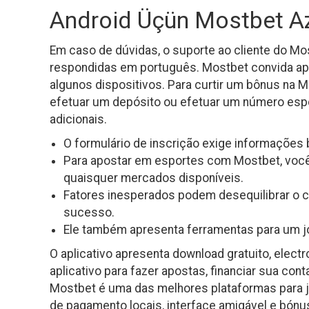
Android Üçün Mostbet Az
Em caso de dúvidas, o suporte ao cliente do Mos
respondidas em português. Mostbet convida apos
algunos dispositivos. Para curtir um bônus na M
efetuar um depósito ou efetuar um número espe
adicionais.
O formulário de inscrição exige informações
Para apostar em esportes com Mostbet, você d
quaisquer mercados disponíveis.
Fatores inesperados podem desequilibrar o c
sucesso.
Ele também apresenta ferramentas para um j
O aplicativo apresenta download gratuito, electr
aplicativo para fazer apostas, financiar sua c
Mostbet é uma das melhores plataformas para 
de pagamento locais, interface amigável e bón