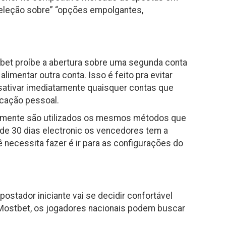
 seleção sobre” “opções empolgantes,
tbet proíbe a abertura sobre uma segunda conta
imentar outra conta. Isso é feito pra evitar
sativar imediatamente quaisquer contas que
icação pessoal.
eralmente são utilizados os mesmos métodos que
o de 30 dias electronic os vencedores tem a
 necessita fazer é ir para as configurações do
tador iniciante vai se decidir confortável
 Mostbet, os jogadores nacionais podem buscar