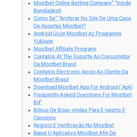
Mostbet Online Betting Company” “Inside
Bangladesh
Como Se” “Archivar No Site De Uma Casa
De Apostas Mostbet?
Android Üçün Mostbet Az Proqramını
Yükləyin
Mostbet Affiliate Proqramı
Contatos At The Suporte Ao Consumidor
Da Mostbet Brasil
Contatos Electronic Apoio Ao Cliente Da
Mostbet Brasil
Download Mostbet App For Android ( Apk)
Frequently Asked Questions For Mostbet
Bd”
Bônus De Boas-vindas Para E-sports E
Cassinos
Registo E Verificação No Mostbet
Baixe U Aplicativo Mostbet Afin De