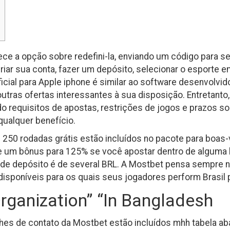
ece a opção sobre redefini-la, enviando um código para s
ar sua conta, fazer um depósito, selecionar o esporte e
ficial para Apple iphone é similar ao software desenvolvid
ras ofertas interessantes à sua disposição. Entretanto, é
 requisitos de apostas, restrições de jogos e prazos sob
ualquer benefício.
250 rodadas grátis estão incluídos no pacote para boas-
e um bônus para 125% se você apostar dentro de alguma h
de depósito é de several BRL. A Mostbet pensa sempre n
isponíveis para os quais seus jogadores perform Brasil 
rganization” “In Bangladesh
hes de contato da Mostbet estão incluídos mhh tabela ab