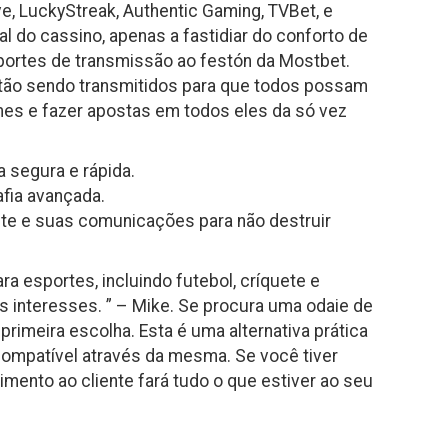
e, LuckyStreak, Authentic Gaming, TVBet, e
al do cassino, apenas a fastidiar do conforto de
portes de transmissão ao festón da Mostbet.
stão sendo transmitidos para que todos possam
ames e fazer apostas em todos eles da só vez
 segura e rápida.
afia avançada.
ite e suas comunicações para não destruir
 esportes, incluindo futebol, críquete e
s interesses. ” – Mike. Se procura uma odaie de
primeira escolha. Esta é uma alternativa prática
incompatível através da mesma. Se você tiver
mento ao cliente fará tudo o que estiver ao seu