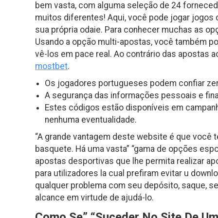
bem vasta, com alguma seleção de 24 fornecedor
muitos diferentes! Aqui, você pode jogar jogos d
sua própria odaie. Para conhecer muchas as opç
Usando a opção multi-apostas, você também pod
vê-los em pace real. Ao contrário das apostas 
mostbet
.
Os jogadores portugueses podem confiar zero
A segurança das informações pessoais e finan
Estes códigos estão disponíveis em campanha
nenhuma eventualidade.
“A grande vantagem deste website é que você te
basquete. Há uma vasta” “gama de opções esporti
apostas desportivas que lhe permita realizar apo
para utilizadores la cual prefiram evitar u down
qualquer problema com seu depósito, saque, seg
alcance em virtude de ajudá-lo.
Como Se” “Suceder No Site De U