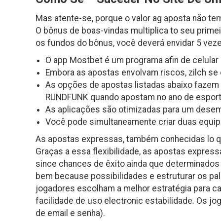
Mas atente-se, porque o valor ag aposta não te
O bônus de boas-vindas multiplica to seu prime
os fundos do bônus, você deverá envidar 5 veze
O app Mostbet é um programa afin de celular 
Embora as apostas envolvam riscos, zilch se
As opções de apostas listadas abaixo fazem
RUNDFUNK quando apostam no ano de esporte
As aplicações são otimizadas para um desem
Você pode simultaneamente criar duas equip
As apostas expressas, também conhecidas lo que
Graças a essa flexibilidade, as apostas expre
since chances de êxito ainda que determinados
bem because possibilidades e estruturar os palp
jogadores escolham a melhor estratégia para ca
facilidade de uso electronic estabilidade. Os 
de email e senha).