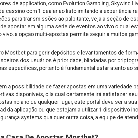
es de application, como Evolution Gambling, Skywind Liv
e cassino com 1 dealer ao listo imitando a experiência re
ões para transmissões ao palpitante, veja a seção de es
e apostar em alguma série de eventos ao vivo o qual e
ao vivo, a opção multi-apostas permite seguir a muitos g
 Mostbet para gerir depósitos e levantamentos de forma
ceiros dos usuários é prioridade, blindadas por criptogr
s específicas, portanto é fundamental estar atento ao s
m a possibilidade de fazer apostas em uma variedade para
vas disponíveis, o la cual certamente irá satisfazer seu
stas no ano de qualquer lugar, este portal deve ser a sua 
load da aplicação ou que estejam a utilizar 1 dispositivo 
urança systems qualquer outra coisa, a equipe de atendi
ma Casa De Apostas Mostbet?