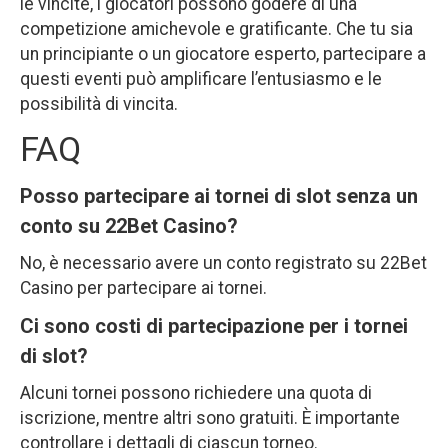
le vincite, i giocatori possono godere di una
competizione amichevole e gratificante. Che tu sia
un principiante o un giocatore esperto, partecipare a
questi eventi può amplificare l’entusiasmo e le
possibilità di vincita.
FAQ
Posso partecipare ai tornei di slot senza un
conto su 22Bet Casino?
No, è necessario avere un conto registrato su 22Bet
Casino per partecipare ai tornei.
Ci sono costi di partecipazione per i tornei
di slot?
Alcuni tornei possono richiedere una quota di
iscrizione, mentre altri sono gratuiti. È importante
controllare i dettagli di ciascun torneo.