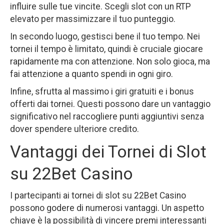
influire sulle tue vincite. Scegli slot con un RTP
elevato per massimizzare il tuo punteggio.
In secondo luogo, gestisci bene il tuo tempo. Nei
tornei il tempo è limitato, quindi è cruciale giocare
rapidamente ma con attenzione. Non solo gioca, ma
fai attenzione a quanto spendi in ogni giro.
Infine, sfrutta al massimo i giri gratuiti e i bonus
offerti dai tornei. Questi possono dare un vantaggio
significativo nel raccogliere punti aggiuntivi senza
dover spendere ulteriore credito.
Vantaggi dei Tornei di Slot
su 22Bet Casino
I partecipanti ai tornei di slot su 22Bet Casino
possono godere di numerosi vantaggi. Un aspetto
chiave è la possibilità di vincere premi interessanti