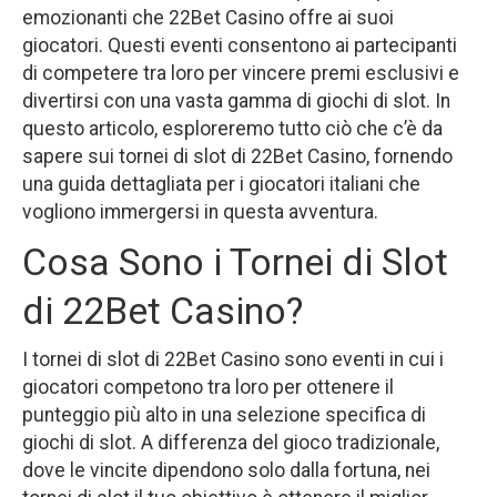
emozionanti che 22Bet Casino offre ai suoi
giocatori. Questi eventi consentono ai partecipanti
di competere tra loro per vincere premi esclusivi e
divertirsi con una vasta gamma di giochi di slot. In
questo articolo, esploreremo tutto ciò che c’è da
sapere sui tornei di slot di 22Bet Casino, fornendo
una guida dettagliata per i giocatori italiani che
vogliono immergersi in questa avventura.
Cosa Sono i Tornei di Slot
di 22Bet Casino?
I tornei di slot di 22Bet Casino sono eventi in cui i
giocatori competono tra loro per ottenere il
punteggio più alto in una selezione specifica di
giochi di slot. A differenza del gioco tradizionale,
dove le vincite dipendono solo dalla fortuna, nei